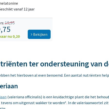
melatonine
eschikt vanaf 12 jaar
19,95
rs:
,75
Bekijken
paar nu 0,20
triënten ter ondersteuning van d
bben het hierboven al even benoemd. Een aantal nutriënten helpen
eriaan
iaan
(valeriana officinalis) is een kruidachtige plant die het beh
 tevens om uitgerust wakker te worden*. In de valeriaanwortel zit
zijn.