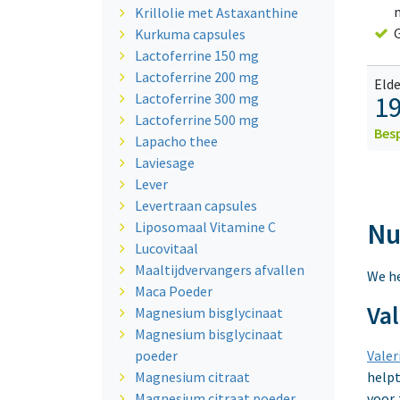
Krillolie met Astaxanthine
G
Kurkuma capsules
Lactoferrine 150 mg
Lactoferrine 200 mg
Elde
Lactoferrine 300 mg
19
Lactoferrine 500 mg
Bes
Lapacho thee
Laviesage
Lever
Levertraan capsules
Nu
Liposomaal Vitamine C
Lucovitaal
Maaltijdvervangers afvallen
We he
Maca Poeder
Val
Magnesium bisglycinaat
Magnesium bisglycinaat
poeder
Valer
Magnesium citraat
helpt
Magnesium citraat poeder
voor 