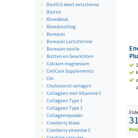
BioHCG dieet eetschema
Biotics
Bloeddruk
Bloedstolling
Bonusan
Bonusan Lactoferrine
En
Bonusan visolie
Plu
Botten en Gewrichten
Calcium magnesium
CellCare Supplements
Chi
Cholesterol verlagen
z
Collageen met Vitamine C
Collageen Type 1
Collageen Type 2
Elde
Collageenpoeder
31
Cranberry blaas
Bes
Cranberry vitamine C
Creatine capsules