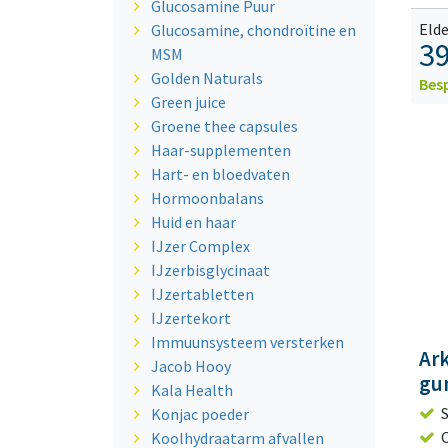
Glucosamine Puur
Elde
Glucosamine, chondroïtine en
39
MSM
Golden Naturals
Bes
Green juice
Groene thee capsules
Haar-supplementen
Hart- en bloedvaten
Hormoonbalans
Huid en haar
IJzer Complex
IJzerbisglycinaat
IJzertabletten
IJzertekort
Immuunsysteem versterken
Ark
Jacob Hooy
gu
Kala Health
Konjac poeder
Koolhydraatarm afvallen