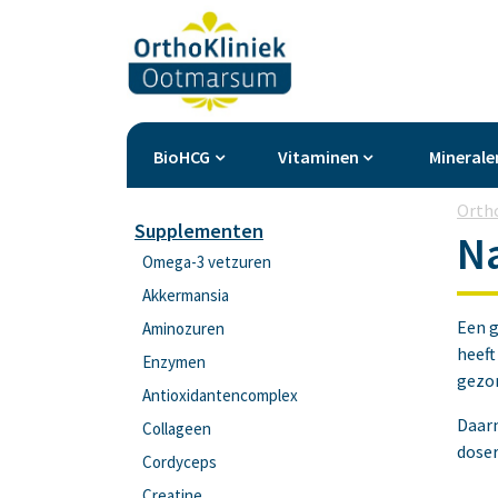
BioHCG
Vitaminen
Minerale
Orth
Supplementen
N
Omega-3 vetzuren
Akkermansia
Een g
Aminozuren
heeft
Enzymen
gezon
Antioxidantencomplex
Daarn
Collageen
doser
Cordyceps
Creatine