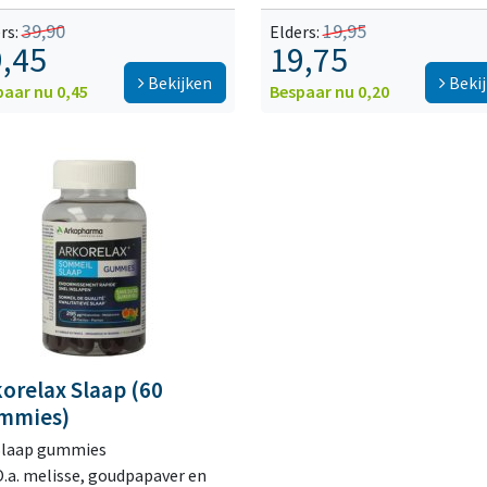
39,90
19,95
rs:
Elders:
,45
19,75
Bekijken
Beki
paar nu 0,45
Bespaar nu 0,20
orelax Slaap (60
mmies)
Slaap gummies
O.a. melisse, goudpapaver en