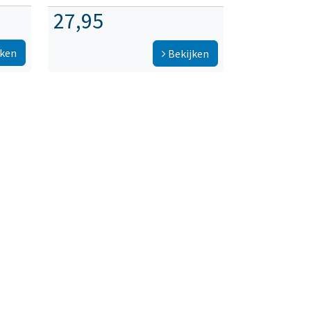
27,95
jken
Bekijken