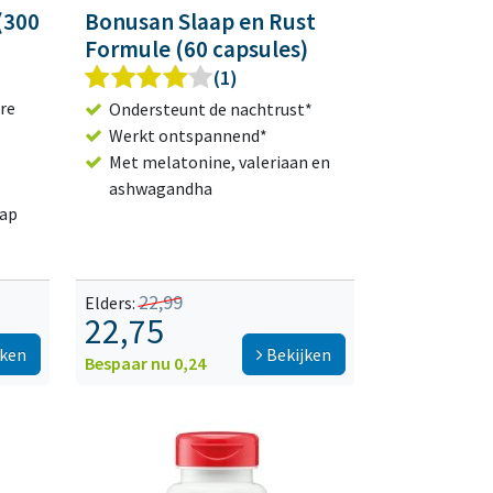
(300
Bonusan Slaap en Rust
Formule (60 capsules)
(1)
are
Ondersteunt de nachtrust*
Werkt ontspannend*
Met melatonine, valeriaan en
ashwagandha
aap
22,99
Elders:
22,75
jken
Bekijken
Bespaar nu 0,24