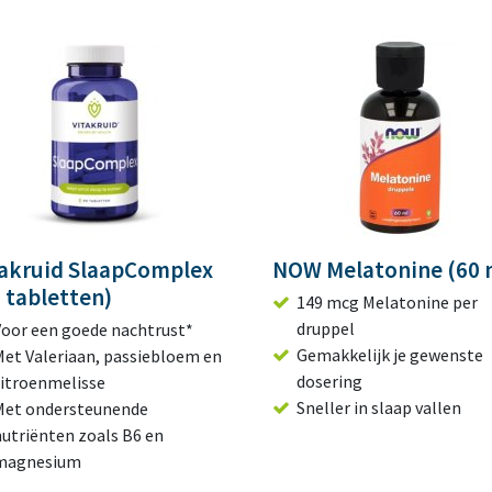
takruid SlaapComplex
NOW Melatonine (60 
 tabletten)
149 mcg Melatonine per
druppel
Voor een goede nachtrust*
Gemakkelijk je gewenste
Met Valeriaan, passiebloem en
dosering
citroenmelisse
Sneller in slaap vallen
Met ondersteunende
nutriënten zoals B6 en
magnesium