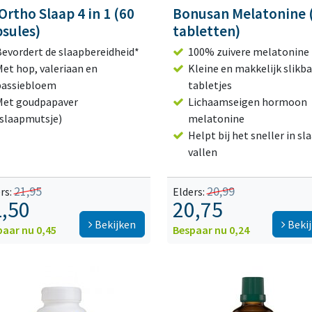
Ortho Slaap 4 in 1 (60
Bonusan Melatonine 
sules)
tabletten)
Bevordert de slaapbereidheid*
100% zuivere melatonine
et hop, valeriaan en
Kleine en makkelijk slikb
passiebloem
tabletjes
Met goudpapaver
Lichaamseigen hormoon
(slaapmutsje)
melatonine
Helpt bij het sneller in sl
vallen
21,95
20,99
rs:
Elders:
,50
20,75
Bekijken
Beki
paar nu 0,45
Bespaar nu 0,24