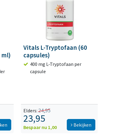
Vitals L-Tryptofaan (60
 ml)
capsules)
400 mg L-Tryptofaan per
der
capsule
24,95
Elders:
23,95
jken
Bekijken
Bespaar nu 1,00