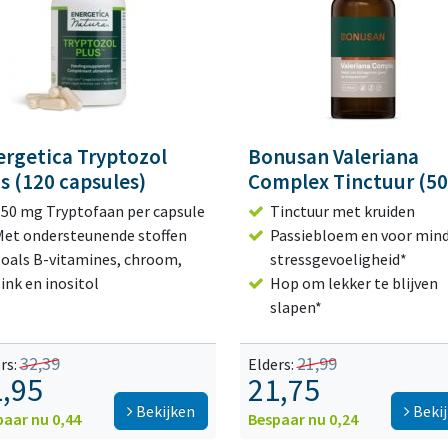
ergetica Tryptozol
Bonusan Valeriana
s (120 capsules)
Complex Tinctuur (50
150 mg Tryptofaan per capsule
Tinctuur met kruiden
Met ondersteunende stoffen
Passiebloem en voor min
zoals B-vitamines, chroom,
stressgevoeligheid*
ink en inositol
Hop om lekker te blijven
slapen*
32,39
21,99
rs:
Elders:
,95
21,75
Bekijken
Beki
paar nu 0,44
Bespaar nu 0,24