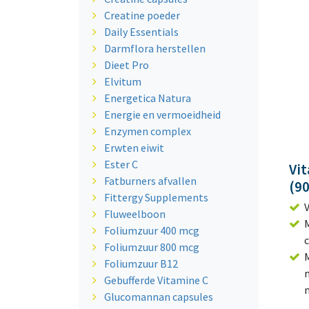
Creatine poeder
Daily Essentials
Darmflora herstellen
Dieet Pro
Elvitum
Energetica Natura
Energie en vermoeidheid
Enzymen complex
Erwten eiwit
Ester C
Vi
Fatburners afvallen
(90
Fittergy Supplements
Fluweelboon
Foliumzuur 400 mcg
Foliumzuur 800 mcg
Foliumzuur B12
Gebufferde Vitamine C
Glucomannan capsules