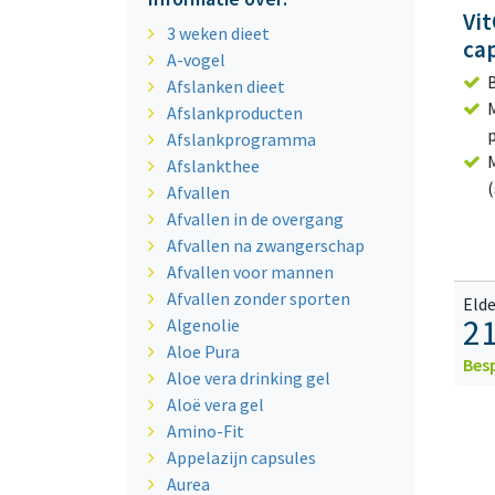
Vit
3 weken dieet
cap
A-vogel
Afslanken dieet
M
Afslankproducten
Afslankprogramma
Afslankthee
Afvallen
Afvallen in de overgang
Afvallen na zwangerschap
Afvallen voor mannen
Afvallen zonder sporten
Elde
21
Algenolie
Aloe Pura
Bes
Aloe vera drinking gel
Aloë vera gel
Amino-Fit
Appelazijn capsules
Aurea