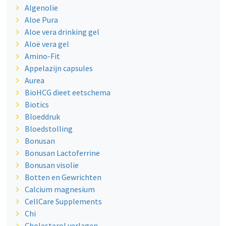
Algenolie
Aloe Pura
Aloe vera drinking gel
Aloë vera gel
Amino-Fit
Appelazijn capsules
Aurea
BioHCG dieet eetschema
Biotics
Bloeddruk
Bloedstolling
Bonusan
Bonusan Lactoferrine
Bonusan visolie
Botten en Gewrichten
Calcium magnesium
CellCare Supplements
Chi
Cholesterol verlagen