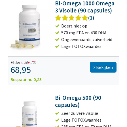
Bi-Omega 1000 Omega
3 Visolie (90 capsules)
(1)
Boert niet op
570 mg EPA en 430 DHA
Ongeëvenaarde zuiverheid
Lage TOTOXwaardes
69,78
Elders:
68,95
Bekijken
Bespaar nu 0,83
Bi-Omega 500 (90
capsules)
Zeer zuivere visolie
Lage TOTOXwaardes
285 mg EPA en 70 mg DHA