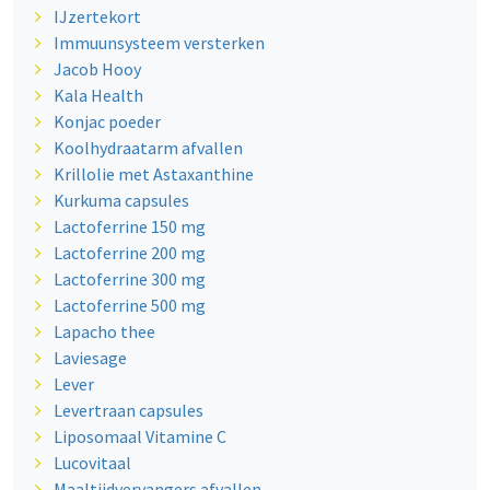
IJzertekort
Immuunsysteem versterken
Jacob Hooy
Kala Health
Konjac poeder
Koolhydraatarm afvallen
Krillolie met Astaxanthine
Kurkuma capsules
Lactoferrine 150 mg
Lactoferrine 200 mg
Lactoferrine 300 mg
Lactoferrine 500 mg
Lapacho thee
Laviesage
Lever
Levertraan capsules
Liposomaal Vitamine C
Lucovitaal
Maaltijdvervangers afvallen