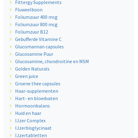
Fittergy Supplements
Fluweelboon
Foliumzuur 400 mcg
Foliumzuur 800 mcg
Foliumzuur B12
Gebufferde Vitamine C
Glucomannan capsules
Glucosamine Puur
Glucosamine, chondroïtine en MSM
Golden Naturals
Green juice
Groene thee capsules
Haar-supplementen
Hart- en bloedvaten
Hormoonbalans
Huid en haar
IJzer Complex
IJzerbisglycinaat
IJzertabletten