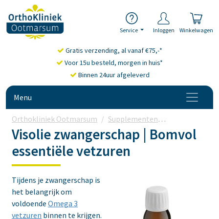
Service
Inloggen
Winkelwagen
Gratis verzending, al vanaf €75,-*
Voor 15u besteld, morgen in huis*
Binnen 24uur afgeleverd
Menu
Orthokliniek Ootmarsum
Supplementen
Omega-3 vetz
Visolie zwangerschap | Bomvol
essentiële vetzuren
Tijdens je zwangerschap is
het belangrijk om
voldoende
Omega 3
vetzuren
binnen te krijgen.