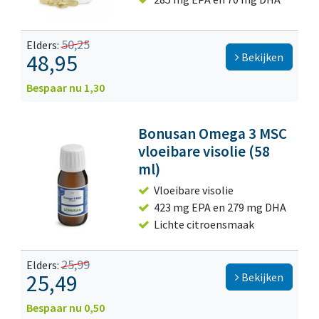
50,25
Elders:
48,95
Bekijken
Bespaar nu 1,30
Bonusan Omega 3 MSC
vloeibare visolie (58
ml)
Vloeibare visolie
423 mg EPA en 279 mg DHA
Lichte citroensmaak
25,99
Elders:
25,49
Bekijken
Bespaar nu 0,50