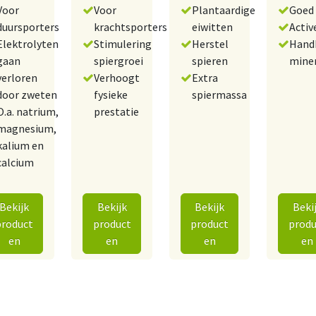
Voor
Voor
Plantaardige
Goed 
duursporters
krachtsporters
eiwitten
Activ
Elektrolyten
Stimulering
Herstel
Hand
gaan
spiergroei
spieren
mine
verloren
Verhoogt
Extra
door zweten
fysieke
spiermassa
O.a. natrium,
prestatie
magnesium,
kalium en
calcium
Bekijk
Bekijk
Bekijk
Beki
product
product
product
produ
en
en
en
en