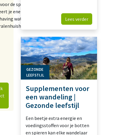
voor de spieren
eert je energie
having water- en
Lees verder
ralenhuishouding
GEZONDE
LEEFSTIJL
Supplementen voor
jk
een wandeling |
ct
Gezonde leefstijl
Een beetje extra energie en
voedingsstoffen voor je botten
en spieren kan elke wandelaar