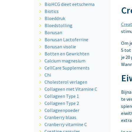
BioHCG dieet eetschema
Cr
Biotics
Bloeddruk
Creat
Bloedstolling
stimu
Bonusan
Bonusan Lactoferrine
Om je
Bonusan visolie
5 tot
Botten en Gewrichten
je 20
Calcium magnesium
Wanne
CellCare Supplements
Chi
Ei
Cholesterol verlagen
Collageen met Vitamine C
Bijna
Collageen Type 1
te ve
Collageen Type 2
spier
Collageenpoeder
eiwit
Cranberry blaas
extra
Cranberry vitamine C
Creatine capsules