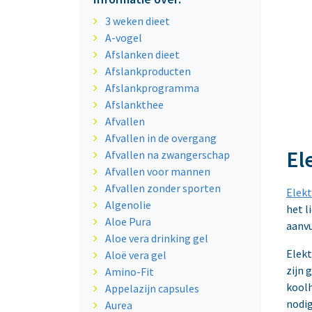
3 weken dieet
A-vogel
Afslanken dieet
Afslankproducten
Afslankprogramma
Afslankthee
Afvallen
Afvallen in de overgang
El
Afvallen na zwangerschap
Afvallen voor mannen
Afvallen zonder sporten
Elekt
Algenolie
het l
Aloe Pura
aanvu
Aloe vera drinking gel
Elekt
Aloë vera gel
zijn 
Amino-Fit
koolh
Appelazijn capsules
nodig
Aurea