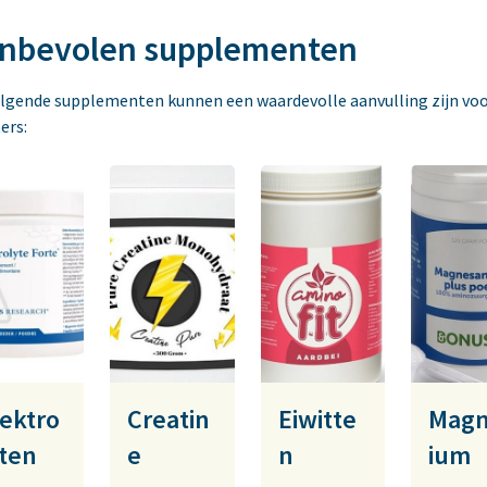
nbevolen supplementen
lgende supplementen kunnen een waardevolle aanvulling zijn vo
ers:
lektro
Creatin
Eiwitte
Mag
yten
e
n
ium