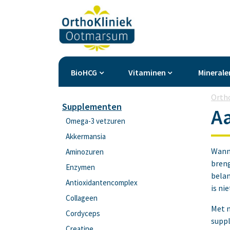
BioHCG
Vitaminen
Minerale
Orth
Supplementen
A
Omega-3 vetzuren
Akkermansia
Wanne
Aminozuren
breng
Enzymen
belan
Antioxidantencomplex
is ni
Collageen
Met n
Cordyceps
suppl
Creatine