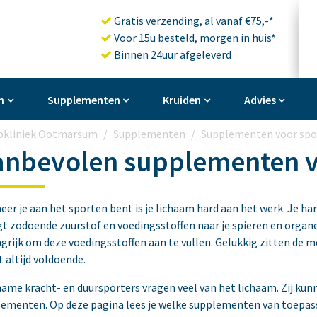
Gratis verzending, al vanaf €75,-*
Voor 15u besteld, morgen in huis*
Binnen 24uur afgeleverd
n
Supplementen
Kruiden
Advies
okliniek Ootmarsum
Supplementen
Supplementen voor spo
anbevolen supplementen v
er je aan het sporten bent is je lichaam hard aan het werk. Je har
t zodoende zuurstof en voedingsstoffen naar je spieren en organe
grijk om deze voedingsstoffen aan te vullen. Gelukkig zitten de m
et altijd voldoende.
ame kracht- en duursporters vragen veel van het lichaam. Zij ku
ementen. Op deze pagina lees je welke supplementen van toepass