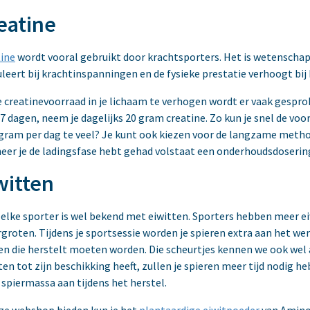
eatine
ine
wordt vooral gebruikt door krachtsporters. Het is wetenschap
leert bij krachtinspanningen en de fysieke prestatie verhoogt bi
 creatinevoorraad in je lichaam te verhogen wordt er vaak gesprok
 7 dagen, neem je dagelijks 20 gram creatine. Zo kun je snel de voo
 gram per dag te veel? Je kunt ook kiezen voor de langzame metho
er je de ladingsfase hebt gehad volstaat een onderhoudsdosering
witten
 elke sporter is wel bekend met eiwitten. Sporters hebben meer e
rgroten. Tijdens je sportsessie worden je spieren extra aan het we
en die herstelt moeten worden. Die scheurtjes kennen we ook wel 
ten tot zijn beschikking heeft, zullen je spieren meer tijd nodig
 spiermassa aan tijdens het herstel.