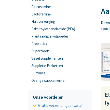
Glucosamine
Aa
Lactoferrine
Huidverzorging
De vo
sport
Palmitoylethanolamide (PEA)
Plantaardig eiwitpoeder
Probiotica
Superfoods
Vezel supplementen
Suppletie Pakketten
Gummies
Overige supplementen
E
Onze voordelen:
l
Gratis verzending, al vanaf