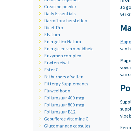
In on
Creatine poeder
zo go
Daily Essentials
verkr
Darmflora herstellen
Ma
Dieet Pro
Elvitum
Energetica Natura
Magn
Energie en vermoeidheid
van h
Enzymen complex
Magne
Erwten eiwit
voedi
Ester C
van o
Fatburners afvallen
Fittergy Supplements
Po
Fluweelboon
Foliumzuur 400 mcg
Suppl
Foliumzuur 800 mcg
suppl
Foliumzuur B12
vloei
Gebufferde Vitamine C
Glucomannan capsules
Een a