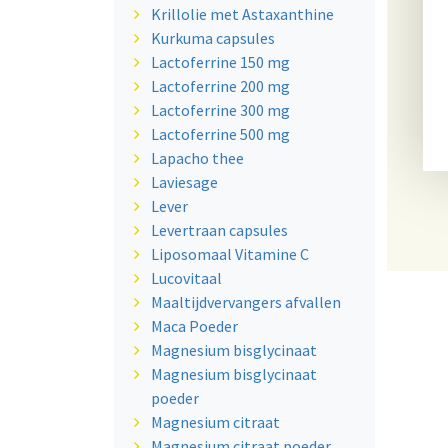
Krillolie met Astaxanthine
Kurkuma capsules
Lactoferrine 150 mg
Lactoferrine 200 mg
Lactoferrine 300 mg
Lactoferrine 500 mg
Lapacho thee
Laviesage
Lever
Levertraan capsules
Liposomaal Vitamine C
Lucovitaal
Maaltijdvervangers afvallen
Maca Poeder
Magnesium bisglycinaat
Magnesium bisglycinaat
poeder
Magnesium citraat
Magnesium citraat poeder