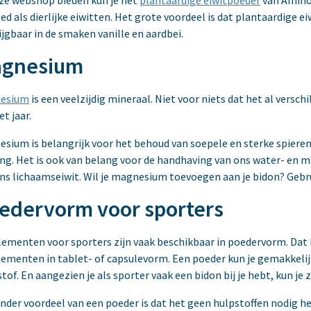
ze webshop bieden kun je het
plantaardige eiwitpoeder
van Amino-
ed als dierlijke eiwitten. Het grote voordeel is dat plantaardige ei
ijgbaar in de smaken vanille en aardbei.
gnesium
esium
is een veelzijdig mineraal. Niet voor niets dat het al versc
et jaar.
sium is belangrijk voor het behoud van soepele en sterke spieren 
ng. Het is ook van belang voor de handhaving van ons water- en 
ns lichaamseiwit. Wil je magnesium toevoegen aan je bidon? Gebr
edervorm voor sporters
ementen voor sporters zijn vaak beschikbaar in poedervorm. Dat 
ementen in tablet- of capsulevorm. Een poeder kun je gemakkeli
stof. En aangezien je als sporter vaak een bidon bij je hebt, kun je
nder voordeel van een poeder is dat het geen hulpstoffen nodig he