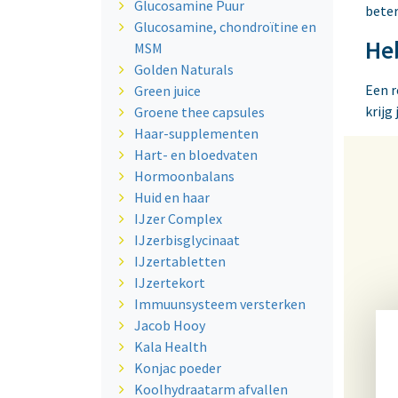
Glucosamine Puur
bete
Glucosamine, chondroïtine en
Heb
MSM
Golden Naturals
Een r
Green juice
krijg
Groene thee capsules
Haar-supplementen
Hart- en bloedvaten
Hormoonbalans
Huid en haar
IJzer Complex
IJzerbisglycinaat
IJzertabletten
IJzertekort
Immuunsysteem versterken
Jacob Hooy
Kala Health
Konjac poeder
Koolhydraatarm afvallen