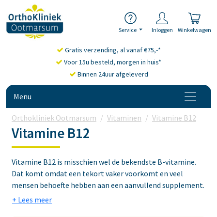
Service
Inloggen
Winkelwagen
Gratis verzending, al vanaf €75,-*
Voor 15u besteld, morgen in huis*
Binnen 24uur afgeleverd
Menu
Orthokliniek Ootmarsum
Vitaminen
Vitamine B12
Vitamine B12
Vitamine B12 is misschien wel de bekendste B-vitamine.
Dat komt omdat een tekort vaker voorkomt en veel
mensen behoefte hebben aan een aanvullend supplement.
Vitamine B12 is onder andere van belang voor de vorming
van rode bloedcellen, ondersteunt de vermindering van