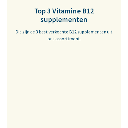
vermoeidheid, ondersteunt de afweer en helpt energie vrij
Top 3 Vitamine B12
te maken uit voeding. Het is essentieel voor de
supplementen
stofwisseling van koolhydraten en vetten.
Dit zijn de 3 best verkochte B12 supplementen uit
ons assortiment.