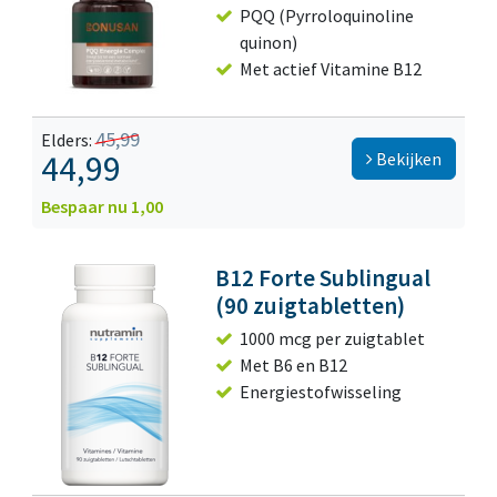
PQQ (Pyrroloquinoline
quinon)
Met actief Vitamine B12
45,99
Elders:
44,99
Bekijken
Bespaar nu 1,00
B12 Forte Sublingual
(90 zuigtabletten)
1000 mcg per zuigtablet
Met B6 en B12
Energiestofwisseling