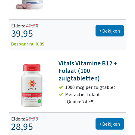
40,84
Elders:
39,95
Bekijken
Bespaar nu 0,89
Vitals Vitamine B12 +
Folaat (100
zuigtabletten)
1000 mcg per zuigtablet
Met actief folaat
(Quatrefolic®)
29,95
Elders:
28,95
Bekijken