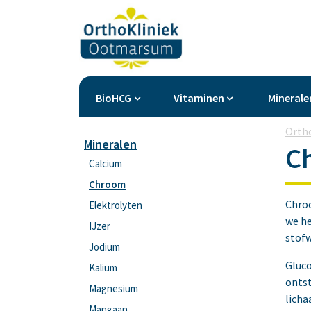
BioHCG
Vitaminen
Minerale
Orth
Mineralen
C
Calcium
Chroom
Chroo
Elektrolyten
we he
IJzer
stofw
Jodium
Gluco
Kalium
ontst
Magnesium
licha
Mangaan