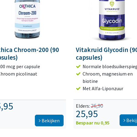
thica Chroom-200 (90
Vitakruid Glycodin (9
sules)
capsules)
200 mcg per capsule
Normale bloedsuikerspie
Chroom picolinaat
Chroom, magnesium en
biotine
Met Alfa-Liponzuur
,95
26,90
Elders:
25,95
Beki
Bekijken
Bespaar nu 0,95