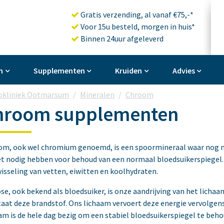
Gratis verzending, al vanaf €75,-*
Voor 15u besteld, morgen in huis*
Binnen 24uur afgeleverd
n
Supplementen
Kruiden
Advies
okliniek Ootmarsum
Mineralen
Chroom
hroom supplementen
m, ook wel chromium genoemd, is een spoormineraal waar nog nie
t nodig hebben voor behoud van een normaal bloedsuikerspiegel.
isseling van vetten, eiwitten en koolhydraten.
se, ook bekend als bloedsuiker, is onze aandrijving van het lichaa
aat deze brandstof. Ons lichaam vervoert deze energie vervolgens
am is de hele dag bezig om een stabiel bloedsuikerspiegel te beho