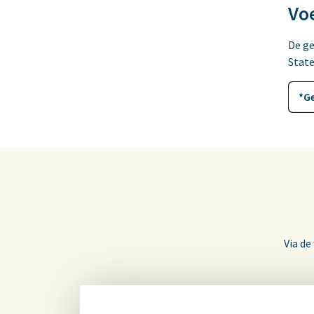
Vo
De ge
State
*G
Via de