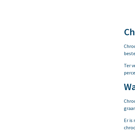
Ch
Chroo
beste
Ter v
perce
Wa
Chroo
graan
Er is
chro