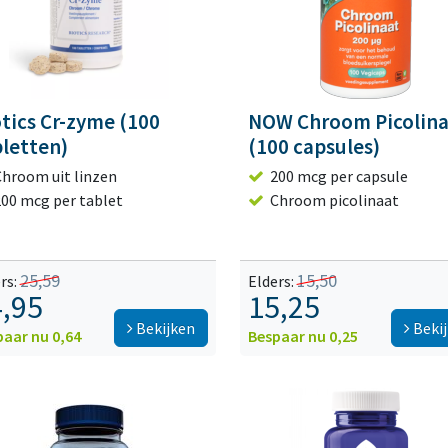
tics Cr-zyme (100
NOW Chroom Picolina
bletten)
(100 capsules)
Chroom uit linzen
200 mcg per capsule
200 mcg per tablet
Chroom picolinaat
25,59
15,50
rs:
Elders:
,95
15,25
Bekijken
Beki
paar nu 0,64
Bespaar nu 0,25