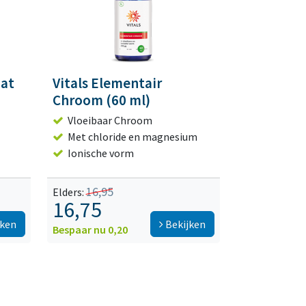
at
Vitals Elementair
Chroom (60 ml)
Vloeibaar Chroom
Met chloride en magnesium
Ionische vorm
16,95
Elders:
16,75
jken
Bekijken
Bespaar nu 0,20