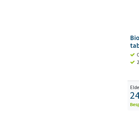
Bio
ta
Elde
24
Bes