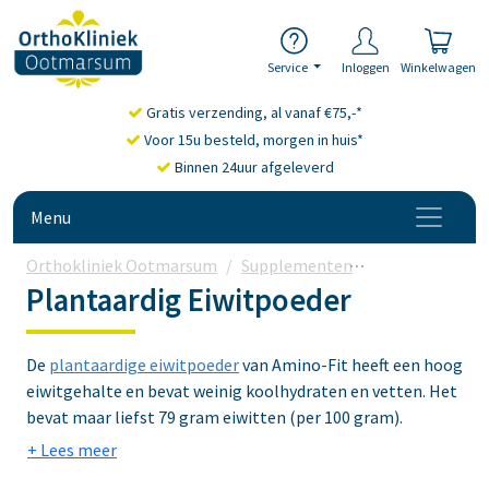
Service
Inloggen
Winkelwagen
Gratis verzending, al vanaf €75,-*
Voor 15u besteld, morgen in huis*
Binnen 24uur afgeleverd
Menu
Orthokliniek Ootmarsum
Supplementen
Plantaardig ei
Plantaardig Eiwitpoeder
De
plantaardige eiwitpoeder
van Amino-Fit heeft een hoog
eiwitgehalte en bevat weinig koolhydraten en vetten. Het
bevat maar liefst 79 gram eiwitten (per 100 gram).
Daarmee is Amino-Fit uniek in zijn soort. Amino-Fit is
geschikt voor de sporter en vegetarïer en past goed bij de