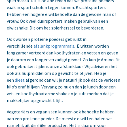
spiermassa. Dit is ook de reden dat we proteïne poeders
vaak in sportscholen tegen komen. Krachtsporters
hebben een hogere eiwitbehoefte dan de gewone man of
vrouw. Ook veel duursporters maken gebruik van een
eiwitshake. Dit om het spierherstel te bevorderen.
Ook worden proteïne poeders gebruikt in
verschillende
afslankprogramma’s
. Eiwitten worden
langzamer verteerd dan koolhydraten en vetten en geven
je daarom een langer verzadigd gevoel. Zo kun je Amino-fit
ook gebruiken tijdens onze afslankkuur. Wij adviseren het
ook als hulpmiddel om op gewicht te blijven. Heb je
een
dieet
afgerond dan wil je natuurlijk ook dat de verloren
kilo’s eraf blijven. Vervang zo nu en dan je lunch door een
vet- en koolhydraatarme shake en je zult merken dat je
makkelijker op gewicht blijft.
Vegetariërs en veganisten kunnen ook behoefte hebben
aan een proteïne poeder. De meeste eiwitten halen we
namelijk uit dierlijke producten. Het is daarom voor