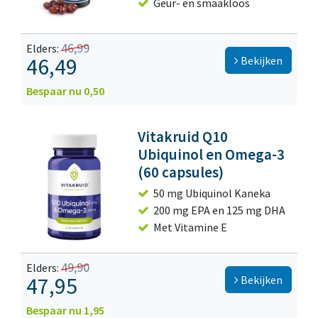
Geur- en smaakloos
46,99
Elders:
46,49
Bekijken
Bespaar nu 0,50
Vitakruid Q10
Ubiquinol en Omega-3
(60 capsules)
50 mg Ubiquinol Kaneka
200 mg EPA en 125 mg DHA
Met Vitamine E
49,90
Elders:
47,95
Bekijken
Bespaar nu 1,95