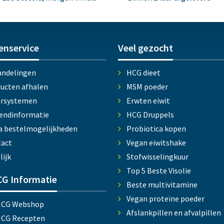
enservice
Veel gezocht
ndelingen
HCG dieet
ucten afhalen
MSM poeder
arsystemen
Erwten eiwit
endinformatie
HCG Druppels
a bestelmogelijkheden
Probiotica kopen
act
Vegan eiwitshake
lijk
Stofwisselingkuur
Top 5 Beste Visolie
G Informatie
Beste multivitamine
Vegan proteïne poeder
HCG Webshop
Afslankpillen en afvalpillen
HCG Recepten