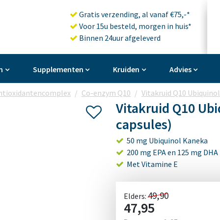
Gratis verzending, al vanaf €75,-*
Voor 15u besteld, morgen in huis*
Binnen 24uur afgeleverd
n
Supplementen
Kruiden
Advies
ntioxidantencomplex
Co-enzym Q10
Vitakruid Q10 Ubiquino
Vitakruid Q10 Ub
capsules)
50 mg Ubiquinol Kaneka
200 mg EPA en 125 mg DHA
Met Vitamine E
49,90
Elders:
47,95