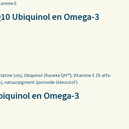
tamine E.
 Q10 Ubiquinol en Omega-3
latine (vis), Ubiquinol (Kaneka QH™), Vitamine E (D-alfa-
), natuurpigment ijzeroxide (kleurstof).
Ubiquinol en Omega-3