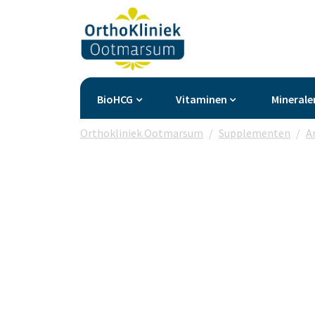
BioHCG
Vitaminen
Minerale
Orthokliniek Ootmarsum
Supplementen
A