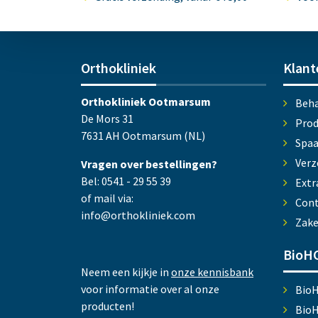
Orthokliniek
Klant
Orthokliniek Ootmarsum
Beha
De Mors 31
Prod
7631 AH Ootmarsum (NL)
Spa
Verz
Vragen over bestellingen?
Bel: 0541 - 29 55 39
Extr
of mail via:
Cont
info@orthokliniek.com
Zake
BioHC
Neem een kijkje in
onze kennisbank
voor informatie over al onze
Bio
producten!
Bio