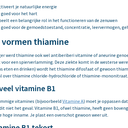
ctiveert je natuurlijke energie
s goed voor het hart
peelt een belangrijke rol in het functioneren van de zenuwen
s goed voor de gemoedstoestand, concentratie, leervermogen, geh
 vormen thiamine
er werd thiamine ook wel antiberiberi vitamine of aneurine geno
 voor een spierverlamming. Deze ziekte komt in de westerse wereld
ns eten en drinken) wordt het thiamine difosfaat of gewoon thi
l over thiamine chloride-hydrochloride of thiamine-mononitraat
veel vitamine B1
ommige vitamines (bijvoorbeeld
Vitamine A
) moet je oppassen dat 
 dit niet het geval. Vitamine B1, ofwel thiamine, heeft geen boven
e hoge inname. Je plast een overschot gewoon weer uit.
tamine B1 tekort