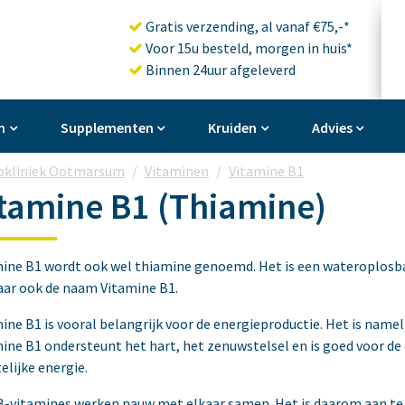
Gratis verzending, al vanaf €75,-*
Voor 15u besteld, morgen in huis*
Binnen 24uur afgeleverd
n
Supplementen
Kruiden
Advies
okliniek Ootmarsum
Vitaminen
Vitamine B1
tamine B1 (Thiamine)
ine B1 wordt ook wel thiamine genoemd. Het is een wateroplosbar
aar ook de naam Vitamine B1.
ine B1 is vooral belangrijk voor de energieproductie. Het is namel
ine B1 ondersteunt het hart, het zenuwstelsel en is goed voor de
elijke energie.
B-vitamines werken nauw met elkaar samen. Het is daarom aan te