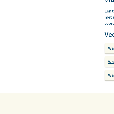
Een t
met e
coörd
Ve
Waa
Waa
Wat