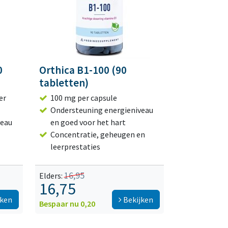
0
Orthica B1-100 (90
tabletten)
er
100 mg per capsule
Ondersteuning energieniveau
veau
en goed voor het hart
Concentratie, geheugen en
leerprestaties
16,95
Elders:
16,75
jken
Bekijken
Bespaar nu 0,20