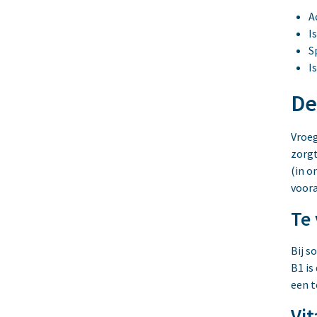
A
I
S
I
De
Vroeg
zorgt
(in o
voora
Te 
Bij s
B1 is
een t
Vi