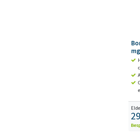
Bo
mg
Elde
29
Bes