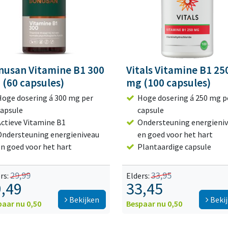
nusan Vitamine B1 300
Vitals Vitamine B1 25
 (60 capsules)
mg (100 capsules)
Hoge dosering á 300 mg per
Hoge dosering á 250 mg p
capsule
capsule
Actieve Vitamine B1
Ondersteuning energieni
Ondersteuning energieniveau
en goed voor het hart
en goed voor het hart
Plantaardige capsule
29,99
33,95
rs:
Elders:
,49
33,45
Bekijken
Beki
paar nu 0,50
Bespaar nu 0,50