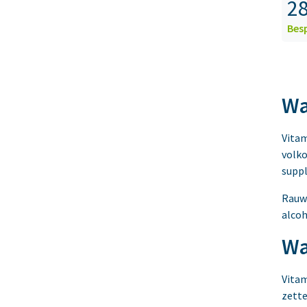
28
Bes
Wa
Vitam
volko
suppl
Rauwe
alcoh
Wa
Vitam
zette