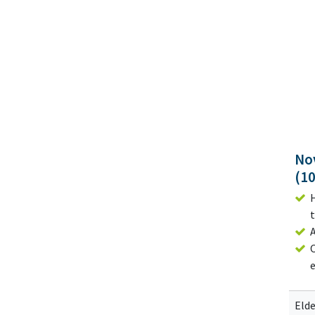
No
(10
Elde