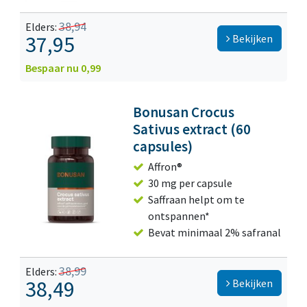
38,94
Elders:
37,95
Bekijken
Bespaar nu 0,99
Bonusan Crocus
Sativus extract (60
capsules)
Affron®
30 mg per capsule
Saffraan helpt om te
ontspannen*
Bevat minimaal 2% safranal
38,99
Elders:
38,49
Bekijken