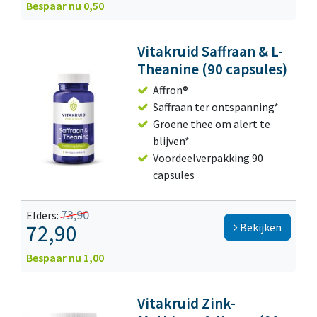
Bespaar nu 0,50
Vitakruid Saffraan & L-
Theanine (90 capsules)
Affron®
Saffraan ter ontspanning*
Groene thee om alert te
blijven*
Voordeelverpakking 90
capsules
73,90
Elders:
72,90
Bekijken
Bespaar nu 1,00
Vitakruid Zink-