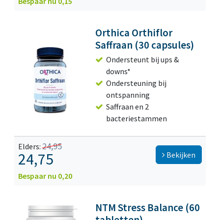
Bespaar nu 0,15
Orthica Orthiflor
Saffraan (30 capsules)
Ondersteunt bij ups &
downs*
Ondersteuning bij
ontspanning
Saffraan en 2
bacteriestammen
24,95
Elders:
24,75
Bekijken
Bespaar nu 0,20
NTM Stress Balance (60
tabletten)