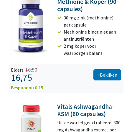
Methione & Koper (90
capsules)
30 mg zink (methionine)
per capsule
Methionine bindt niet aan
antinutriënten
2 mg koper voor
waarborgen balans
16,90
Elders:
16,75
Bekijken
Bespaar nu 0,15
Vitals Ashwagandha-
KSM (60 capsules)
Uit de wortel geëxtraheerd, 300
mg Ashwagandha extract per