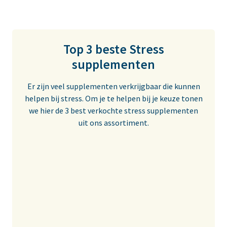
aan magnesium, B-vitamines of een goede multivitamine.
Er zijn ook specifieke stress supplementen verkrijgbaar.
Deze supplementen bevatten verschillende vitamines,
Top 3 beste Stress
mineralen en kruiden tegen stress.
supplementen
Er zijn veel supplementen verkrijgbaar die kunnen
helpen bij stress. Om je te helpen bij je keuze tonen
we hier de 3 best verkochte stress supplementen
uit ons assortiment.