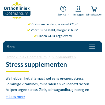
Service
Inloggen
Winkelwagen
Gratis verzending, al vanaf €75,-*
Voor 15u besteld, morgen in huis*
Binnen 24uur afgeleverd
Menu
Orthokliniek Ootmarsum
Supplementen
Vitamine tegen
Stress supplementen
We hebben het allemaal wel eens ervaren: stress.
Sommige vitamines, mineralen en kruidenextracten
helpen tegen stress. Zink, ashwagandha, ginseng en
bepaalde B-vitamines zijn daar voorbeelden van.
Ervaar je langdurig stress dan heb je een hogere behoefte