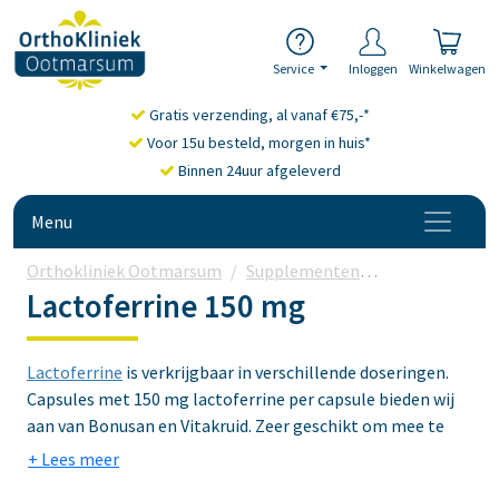
Service
Inloggen
Winkelwagen
Gratis verzending, al vanaf €75,-*
Voor 15u besteld, morgen in huis*
Binnen 24uur afgeleverd
Menu
Orthokliniek Ootmarsum
Supplementen
Lactoferrine
Lactoferrine 150 mg
Lactoferrine
is verkrijgbaar in verschillende doseringen.
Capsules met 150 mg lactoferrine per capsule bieden wij
aan van Bonusan en Vitakruid. Zeer geschikt om mee te
beginnen of voor kleine kinderen die wel wat extra kunnen
gebruiken.