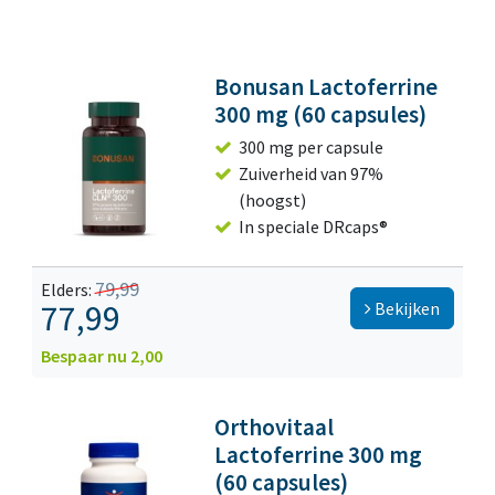
Orthokliniek biedt twee supplementen lactoferrine met
300 mg aan: de é
é
n van Bonusan en de andere van
Orthovitaal.
Bonusan Lactoferrine
300 mg (60 capsules)
300 mg per capsule
Zuiverheid van 97%
(hoogst)
In speciale DRcaps®
79,99
Elders:
77,99
Bekijken
Bespaar nu 2,00
Orthovitaal
Lactoferrine 300 mg
(60 capsules)