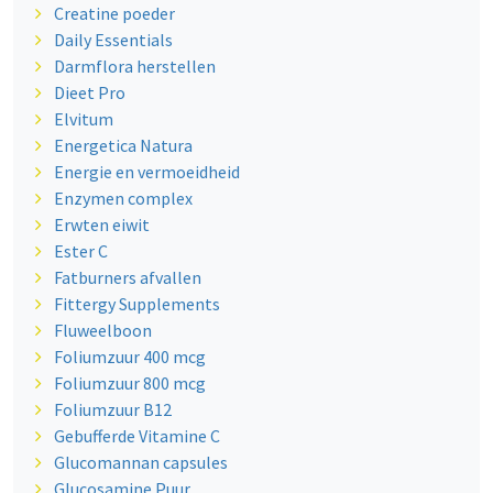
Creatine poeder
Daily Essentials
Darmflora herstellen
Dieet Pro
Elvitum
Energetica Natura
Energie en vermoeidheid
Enzymen complex
Erwten eiwit
Ester C
Fatburners afvallen
Fittergy Supplements
Fluweelboon
Foliumzuur 400 mcg
Foliumzuur 800 mcg
Foliumzuur B12
Gebufferde Vitamine C
Glucomannan capsules
Glucosamine Puur