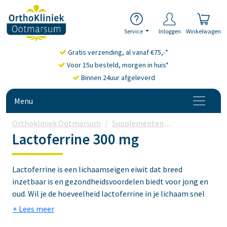
Service
Inloggen
Winkelwagen
Gratis verzending, al vanaf €75,-*
Voor 15u besteld, morgen in huis*
Binnen 24uur afgeleverd
Menu
Orthokliniek Ootmarsum
Supplementen
Lactoferrine
Lactoferrine 300 mg
Lactoferrine is een lichaamseigen eiwit dat breed
inzetbaar is en gezondheidsvoordelen biedt voor jong en
oud. Wil je de hoeveelheid lactoferrine in je lichaam snel
aanvullen, kies dan voor een voedingssupplement met een
hoge dosering van 300 mg.