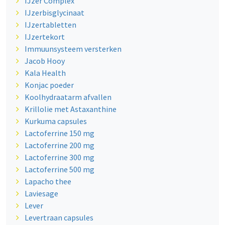
IJzer Complex
IJzerbisglycinaat
IJzertabletten
IJzertekort
Immuunsysteem versterken
Jacob Hooy
Kala Health
Konjac poeder
Koolhydraatarm afvallen
Krillolie met Astaxanthine
Kurkuma capsules
Lactoferrine 150 mg
Lactoferrine 200 mg
Lactoferrine 300 mg
Lactoferrine 500 mg
Lapacho thee
Laviesage
Lever
Levertraan capsules