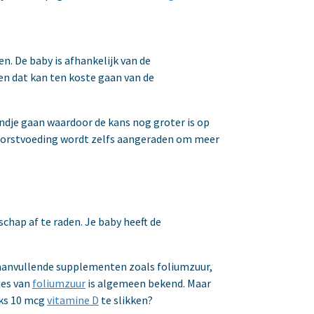
en. De baby is afhankelijk van de
en dat kan ten koste gaan van de
kindje gaan waardoor de kans nog groter is op
n borstvoeding wordt zelfs aangeraden om meer
schap af te raden. Je baby heeft de
n aanvullende supplementen zoals foliumzuur,
ies van
foliumzuur
is algemeen bekend. Maar
jks 10 mcg
vitamine D
te slikken?