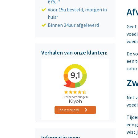
€75,-*
Af
Voor 15u besteld, morgen in
huis*
Binnen 24uur afgeleverd
Geef 
voedi
voed
Verhalen van onze klanten:
De vo
een t
calor
Zw
Net z
voedi
Tijde
een g
wist 
Informatie over: