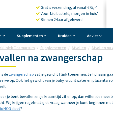
Gratis verzending, al vanaf €75,-*
Voor 15u besteld, morgen in huis*
Binnen 24uur afgeleverd
n
Supplementen
Kruiden
Advies
okliniek Ootmarsum
Supplementen
Afvallen
Afvallen na
fvallen na zwangerschap
ns de
zwangerschap
zal je gewicht flink toenemen. Je lichaam ga
serve op. Ook het gewicht van je baby, vruchtwater en placenta z
eft.
er je bent bevallen en je kraamtijd zit er op, dan willen de mees
ht. Wij krijgen regelmatig de vraag wanneer je kunt beginnen me
ioHCG dieet
?