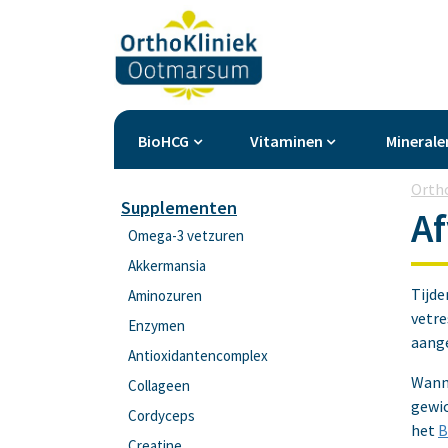
BioHCG
Vitaminen
Minerale
Orth
Supplementen
A
Omega-3 vetzuren
Akkermansia
Tijde
Aminozuren
vetre
Enzymen
aange
Antioxidantencomplex
Wanne
Collageen
gewic
Cordyceps
het
B
Creatine