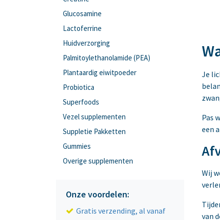
Glucosamine
Lactoferrine
Huidverzorging
Wa
Palmitoylethanolamide (PEA)
Plantaardig eiwitpoeder
Je li
belan
Probiotica
zwang
Superfoods
Vezel supplementen
Pas w
een a
Suppletie Pakketten
Gummies
Afv
Overige supplementen
Wij w
verle
Onze voordelen:
Tijde
Gratis verzending, al vanaf
van d