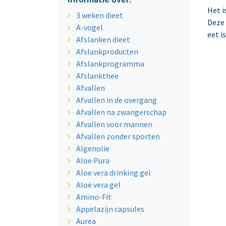
Het i
3 weken dieet
Deze 
A-vogel
eet i
Afslanken dieet
Afslankproducten
Afslankprogramma
Afslankthee
Afvallen
Afvallen in de overgang
Afvallen na zwangerschap
Afvallen voor mannen
Afvallen zonder sporten
Algenolie
Aloe Pura
Aloe vera drinking gel
Aloë vera gel
Amino-Fit
Appelazijn capsules
Aurea