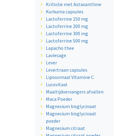
Krillolie met Astaxanthine
Kurkuma capsules
Lactoferrine 150 mg
Lactoferrine 200 mg
Lactoferrine 300 mg
Lactoferrine 500 mg
Lapacho thee
Laviesage
Lever
Levertraan capsules
Liposomaal Vitamine C
Lucovitaal
Maaltijdvervangers afvallen
Maca Poeder
Magnesium bisglycinaat
Magnesium bisglycinaat
poeder
Magnesium citraat
Magnesium citraat poeder