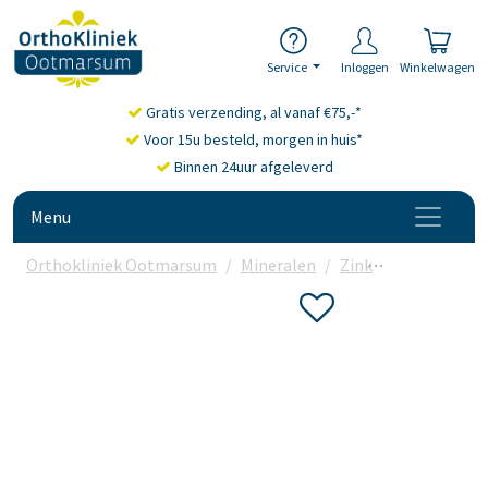
Service
Inloggen
Winkelwagen
Gratis verzending, al vanaf €75,-*
Voor 15u besteld, morgen in huis*
Binnen 24uur afgeleverd
Menu
Orthokliniek Ootmarsum
Mineralen
Zink
Bonusan Zin