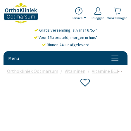
Service
Inloggen
Winkelwagen
Gratis verzending, al vanaf €75,-*
Voor 15u besteld, morgen in huis*
Binnen 24uur afgeleverd
Menu
Orthokliniek Ootmarsum
Vitaminen
Vitamine B11
Vit