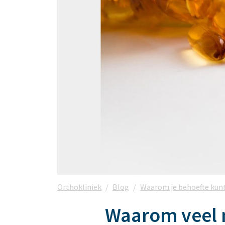
Orthokliniek
Blog
Waarom je behoefte kun
Waarom veel 