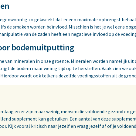
den
n tegenwoordig zo gekweekt dat er een maximale opbrengst behaa
elfs de smaken worden beïnvloed. Misschien is het je wel eens opge
manipulatie van de zaden heeft een negatieve invloed op de voedi
oor bodemuitputting
 van mineralen in onze groente. Mineralen worden namelijk uit 
rijgt de bodem maar weinig tijd op te herstellen. Vaak zien we oo
Hierdoor wordt ook telkens dezelfde voedingsstoffen uit de grond
omlaag en er zijn maar weinig mensen die voldoende gezond en ge
vullend supplement kan gebruiken. Een aantal van deze supplemen
r. Kijk vooral kritisch naar jezelf en vraag jezelf af of je voldoe