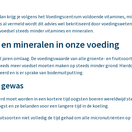
jf dan krijg je volgens het Voedingscentrum voldoende vitamines, m
s al vermeld wordt dit advies wel bekritiseerd door voedingswet
voedsel steeds minder vitamines en mineralen.
 en mineralen in onze voeding
al jaren omlaag. De voedingswaarde van alle groente- en fruitsoort
eds meer voedsel moeten maken op steeds minder grond. Hierdoor
erd en is er sprake van bodemuitputting.
n gewas
d moet worden in een kortere tijd oogsten boeren wereldwijd stee
gst en ze belanden voor een langere tijd in de koeling.
itsoorten niet volledig de tijd gehad om alle micronutriënten op 