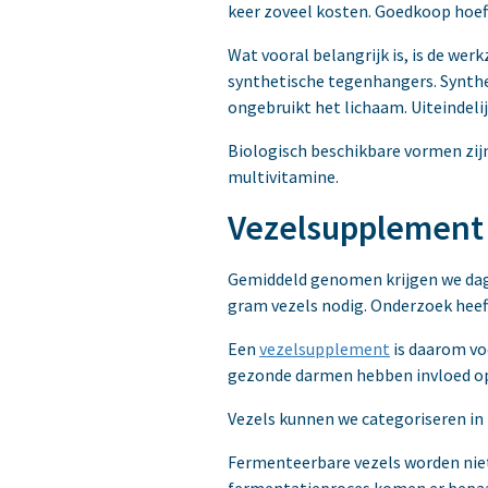
keer zoveel kosten. Goedkoop hoeft n
Wat vooral belangrijk is, is de wer
synthetische tegenhangers. Synth
ongebruikt het lichaam. Uiteindel
Biologisch beschikbare vormen zijn 
multivitamine.
Vezelsupplement
Gemiddeld genomen krijgen we dagel
gram vezels nodig. Onderzoek heeft
Een
vezelsupplement
is daarom vo
gezonde darmen hebben invloed op
Vezels kunnen we categoriseren in
Fermenteerbare vezels worden niet
fermentatieproces komen er bepaal