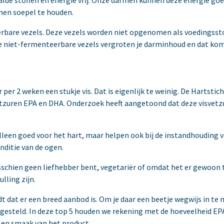
men soepel te houden.
rbare vezels. Deze vezels worden niet opgenomen als voedingsst
ze niet-fermenteerbare vezels vergroten je darminhoud en dat ko
er 2 weken een stukje vis. Dat is eigenlijk te weinig. De Hartstic
vetzuren EPA en DHA. Onderzoek heeft aangetoond dat deze visvetz
lleen goed voor het hart, maar helpen ook bij de instandhouding 
nditie van de ogen.
isschien geen liefhebber bent, vegetariër of omdat het er gewoon te
lling zijn.
 dat er een breed aanbod is. Om je daar een beetje wegwijs in te
esteld. In deze top 5 houden we rekening met de hoeveelheid EPA
en smaak van het product.