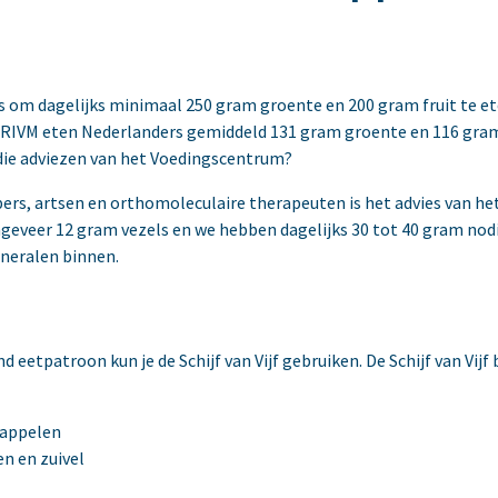
 om dagelijks minimaal 250 gram groente en 200 gram fruit te ete
IVM eten Nederlanders gemiddeld 131 gram groente en 116 gram fr
j die adviezen van het Voedingscentrum?
rs, artsen en orthomoleculaire therapeuten is het advies van he
geveer 12 gram vezels en we hebben dagelijks 30 tot 40 gram nodi
ineralen binnen.
d eetpatroon kun je de Schijf van Vijf gebruiken. De Schijf van Vijf
dappelen
en en zuivel