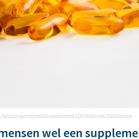
t hebben aan een extra supplement | Orthokliniek Ootmarsum
mensen wel een suppleme