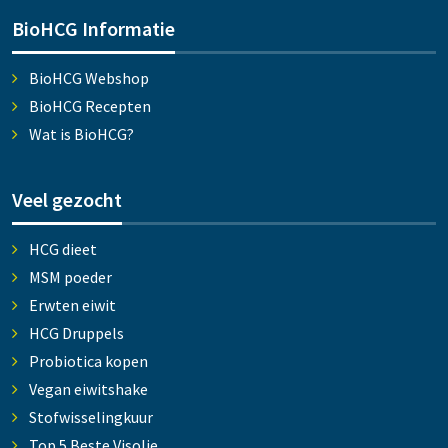
BioHCG Informatie
BioHCG Webshop
BioHCG Recepten
Wat is BioHCG?
Veel gezocht
HCG dieet
MSM poeder
Erwten eiwit
HCG Druppels
Probiotica kopen
Vegan eiwitshake
Stofwisselingkuur
Top 5 Beste Visolie