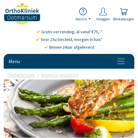
Service
Inloggen
Winkelwagen
Gratis verzending, al vanaf €75,-*
Voor 15u besteld, morgen in huis*
Binnen 24uur afgeleverd
Menu
Orthokliniek
BioHCG-recepten
Zeeduivel | BioHCG Rece