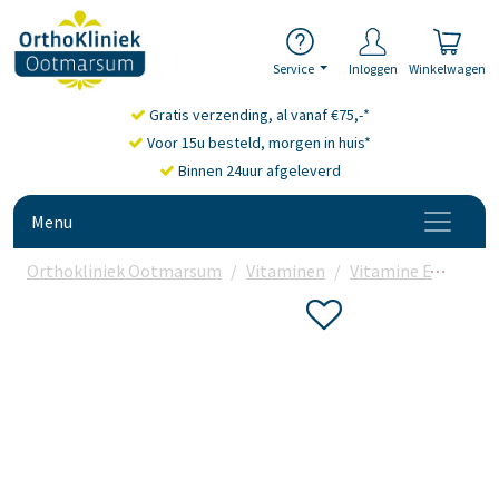
Service
Inloggen
Winkelwagen
Gratis verzending, al vanaf €75,-*
Voor 15u besteld, morgen in huis*
Binnen 24uur afgeleverd
Menu
Orthokliniek Ootmarsum
Vitaminen
Vitamine E
Bioti