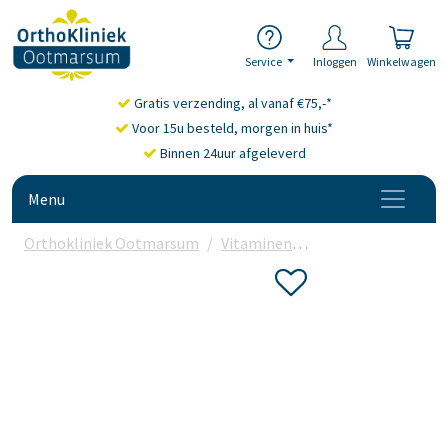
Service
Inloggen
Winkelwagen
Gratis verzending, al vanaf €75,-*
Voor 15u besteld, morgen in huis*
Binnen 24uur afgeleverd
Menu
Orthokliniek Ootmarsum
Vitaminen
Multivitamine
Vi