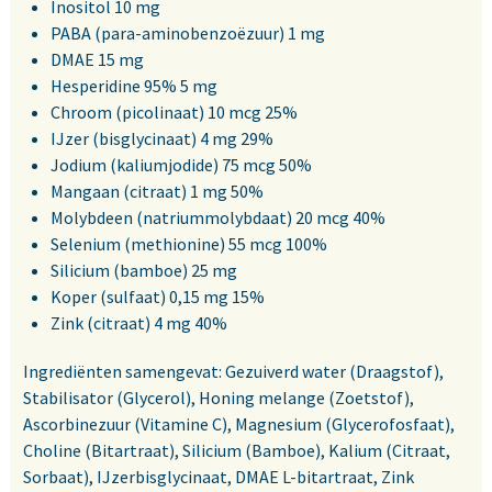
Inositol 10 mg
PABA (para-aminobenzoëzuur) 1 mg
DMAE 15 mg
Hesperidine 95% 5 mg
Chroom (picolinaat) 10 mcg 25%
IJzer (bisglycinaat) 4 mg 29%
Jodium (kaliumjodide) 75 mcg 50%
Mangaan (citraat) 1 mg 50%
Molybdeen (natriummolybdaat) 20 mcg 40%
Selenium (methionine) 55 mcg 100%
Silicium (bamboe) 25 mg
Koper (sulfaat) 0,15 mg 15%
Zink (citraat) 4 mg 40%
Ingrediënten samengevat: Gezuiverd water (Draagstof),
Stabilisator (Glycerol), Honing melange (Zoetstof),
Ascorbinezuur (Vitamine C), Magnesium (Glycerofosfaat),
Choline (Bitartraat), Silicium (Bamboe), Kalium (Citraat,
Sorbaat), IJzerbisglycinaat, DMAE L-bitartraat, Zink