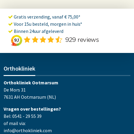
Gratis verzending, vanaf € 75,00*
Voor 15u besteld, morgen in huis*
Binnen 24uur afgeleverd
Orthokliniek
Orthokliniek Ootmarsum
De Mors 31
7631 AH Ootmarsum (NL)
Vragen over bestellingen?
Bel: 0541 - 29 55 39
of mail via:
info@orthokliniek.com