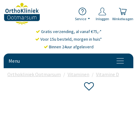
Service
Inloggen
Winkelwagen
Gratis verzending, al vanaf €75,-*
Voor 15u besteld, morgen in huis*
Binnen 24uur afgeleverd
Menu
Orthokliniek Ootmarsum
Vitaminen
Vitamine D
Bonus