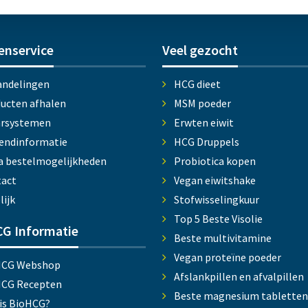
enservice
Veel gezocht
ndelingen
HCG dieet
ucten afhalen
MSM poeder
arsystemen
Erwten eiwit
endinformatie
HCG Druppels
a bestelmogelijkheden
Probiotica kopen
act
Vegan eiwitshake
lijk
Stofwisselingkuur
Top 5 Beste Visolie
G Informatie
Beste multivitamine
Vegan proteïne poeder
HCG Webshop
Afslankpillen en afvalpillen
HCG Recepten
Beste magnesium tabletten
is BioHCG?