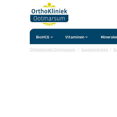
BioHCG
Vitaminen
Minerale
Orthokliniek Ootmarsum
Supplementen
S