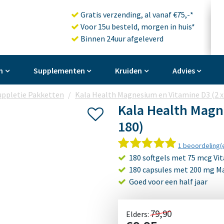
Gratis verzending, al vanaf €75,-*
Voor 15u besteld, morgen in huis*
Binnen 24uur afgeleverd
n
Supplementen
Kruiden
Advies
uppletie Pakketten
Kala Health Magnesium en Vitamine D3 (2 x
Kala Health Magn
180)
1 beoordeling(
180 softgels met 75 mcg Vi
180 capsules met 200 mg 
Goed voor een half jaar
79,90
Elders: