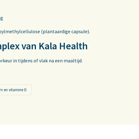
mg
lmethylcellulose (plantaardige capsule).
lex van Kala Health
rkeur in tijdens of vlak na een maaltijd.
m en vitamine D