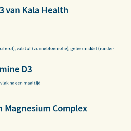
3 van Kala Health
iferol), vulstof (zonnebloemolie), geleermiddel (runder-
.
amine D3
 vlak na een maaltijd
th Magnesium Complex