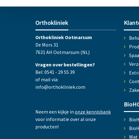
Orthokliniek
Klant
Orthokliniek Ootmarsum
Beha
De Mors 31
Prod
7631 AH Ootmarsum (NL)
Spa
Verz
Vragen over bestellingen?
Bel: 0541 - 29 55 39
Extr
of mail via:
Cont
info@orthokliniek.com
Zake
BioHC
Neem een kijkje in
onze kennisbank
voor informatie over al onze
Bio
producten!
Bio
Wat 