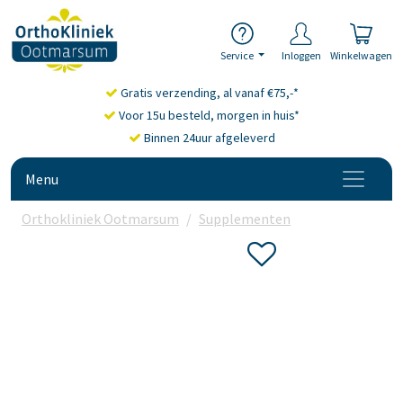
Service
Inloggen
Winkelwagen
Gratis verzending, al vanaf €75,-*
Voor 15u besteld, morgen in huis*
Binnen 24uur afgeleverd
Menu
Orthokliniek Ootmarsum
Supplementen
Probiotica
V