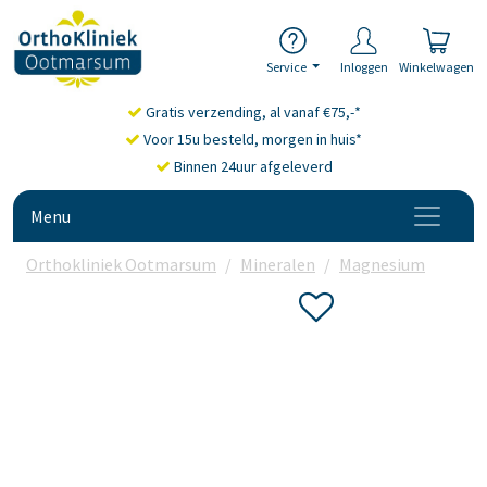
Service
Inloggen
Winkelwagen
Gratis verzending, al vanaf €75,-*
Voor 15u besteld, morgen in huis*
Binnen 24uur afgeleverd
Menu
Orthokliniek Ootmarsum
Mineralen
Magnesium
Kala