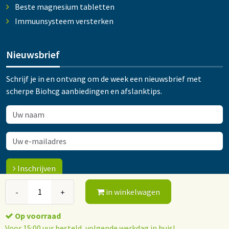
Beste magnesium tabletten
Immuunsysteem versterken
Nieuwsbrief
Schrijf je in en ontvang om de week een nieuwsbrief met
scherpe Biohcg aanbiedingen en afslanktips.
Inschrijven
in winkelwagen
-
+
© 2015-2026 Orthokliniek Ootmarsum
Op voorraad
Algemene voorwaarden
Privacy policy
Voor 15:00 uur besteld, volgende werkdag in huis!