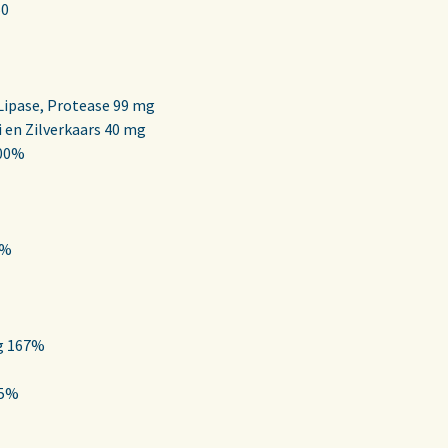
50
Lipase, Protease 99 mg
 en Zilverkaars 40 mg
500%
5%
g 167%
55%