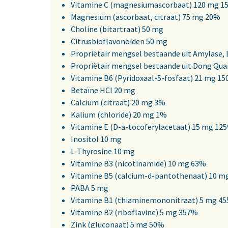
Vitamine C (magnesiumascorbaat) 120 mg 1
Magnesium (ascorbaat, citraat) 75 mg 20%
Choline (bitartraat) 50 mg
Citrusbioflavonoïden 50 mg
Propriëtair mengsel bestaande uit Amylase, 
Propriëtair mengsel bestaande uit Dong Quai
Vitamine B6 (Pyridoxaal-5-fosfaat) 21 mg 1
Betaïne HCI 20 mg
Calcium (citraat) 20 mg 3%
Kalium (chloride) 20 mg 1%
Vitamine E (D-a-tocoferylacetaat) 15 mg 12
Inositol 10 mg
L-Thyrosine 10 mg
Vitamine B3 (nicotinamide) 10 mg 63%
Vitamine B5 (calcium-d-pantothenaat) 10 m
PABA 5 mg
Vitamine B1 (thiaminemononitraat) 5 mg 4
Vitamine B2 (riboflavine) 5 mg 357%
Zink (gluconaat) 5 mg 50%