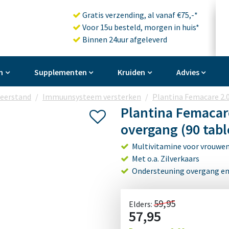
Gratis verzending, al vanaf €75,-*
Voor 15u besteld, morgen in huis*
Binnen 24uur afgeleverd
n
Supplementen
Kruiden
Advies
eerstand
Immuunsysteem versterken
Plantina Femacare 2.
Plantina Femacar
overgang (90 tabl
Multivitamine voor vrouwe
Met o.a. Zilverkaars
Ondersteuning overgang en
59,95
Elders:
57,95