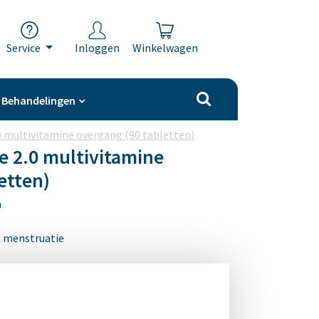
Service
Inloggen
Winkelwagen
Behandelingen
0 multivitamine overgang (90 tabletten)
e 2.0 multivitamine
etten)
n
 menstruatie