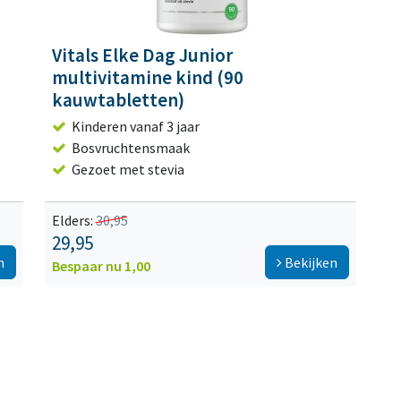
Vitals Elke Dag Junior
multivitamine kind (90
kauwtabletten)
Kinderen vanaf 3 jaar
Bosvruchtensmaak
Gezoet met stevia
Elders:
30,95
29,95
n
Bekijken
Bespaar nu 1,00