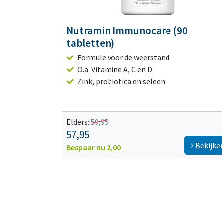
Nutramin Immunocare (90
tabletten)
Formule voor de weerstand
O.a. Vitamine A, C en D
Zink, probiotica en seleen
Elders:
59,95
57,95
Bekijke
Bespaar nu 2,00