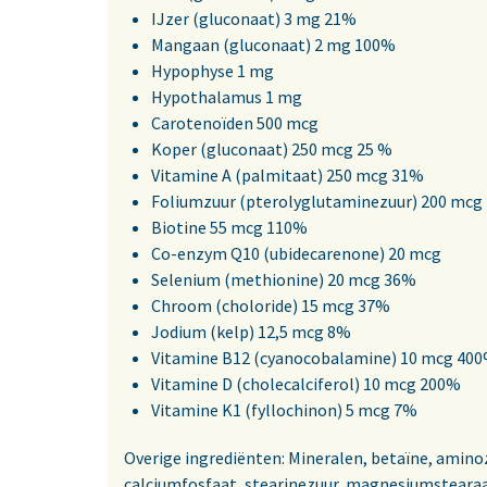
IJzer (gluconaat) 3 mg 21%
Mangaan (gluconaat) 2 mg 100%
Hypophyse 1 mg
Hypothalamus 1 mg
Carotenoïden 500 mcg
Koper (gluconaat) 250 mcg 25 %
Vitamine A (palmitaat) 250 mcg 31%
Foliumzuur (pterolyglutaminezuur) 200 mcg
Biotine 55 mcg 110%
Co-enzym Q10 (ubidecarenone) 20 mcg
Selenium (methionine) 20 mcg 36%
Chroom (choloride) 15 mcg 37%
Jodium (kelp) 12,5 mcg 8%
Vitamine B12 (cyanocobalamine) 10 mcg 40
Vitamine D (cholecalciferol) 10 mcg 200%
Vitamine K1 (fyllochinon) 5 mcg 7%
Overige ingrediënten: Mineralen, betaïne, aminozu
calciumfosfaat, stearinezuur, magnesiumstearaat 