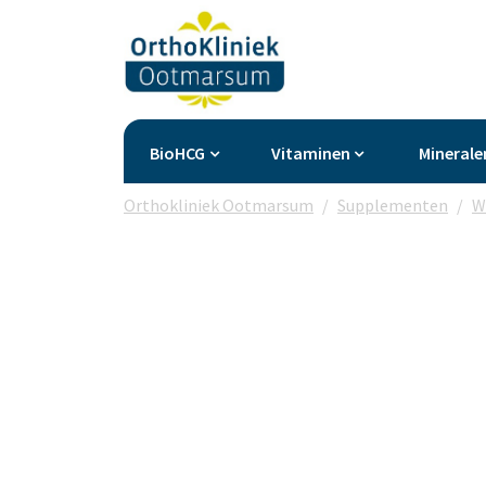
BioHCG
Vitaminen
Minerale
Orthokliniek Ootmarsum
Supplementen
W