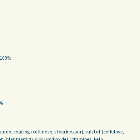
 100%
0%
ren, coating (cellulose, stearinezuur), vulstof (cellulose,
(plantaardig), siliciumdioxide), vitamines, kelp,