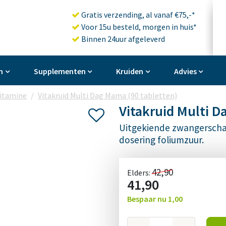
Gratis verzending, al vanaf €75,-*
Voor 15u besteld, morgen in huis*
Binnen 24uur afgeleverd
n
Supplementen
Kruiden
Advies
vitamine
Vitakruid Multi Dag Mama (90 tabletten)
Vitakruid Multi D
Uitgekiende zwangerscha
dosering foliumzuur.
42,90
Elders:
41,90
Bespaar nu
1,00