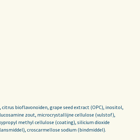
itrus bioflavonoïden, grape seed extract (OPC), inositol,
ucosamine zout, microcrystallijne cellulose (vulstof),
propyl methyl cellulose (coating), silicium dioxide
glansmiddel), croscarmellose sodium (bindmiddel).