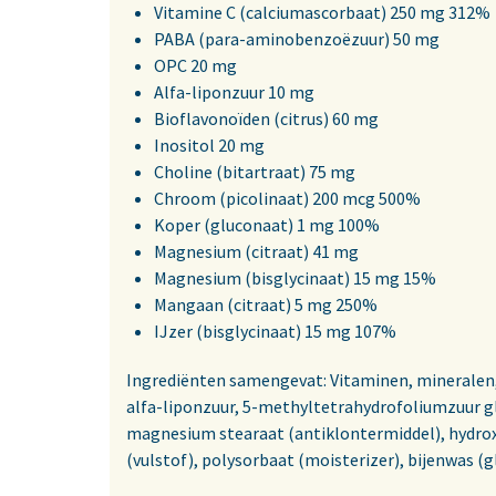
Vitamine C (calciumascorbaat) 250 mg 312%
PABA (para-aminobenzoëzuur) 50 mg
OPC 20 mg
Alfa-liponzuur 10 mg
Bioflavonoïden (citrus) 60 mg
Inositol 20 mg
Choline (bitartraat) 75 mg
Chroom (picolinaat) 200 mcg 500%
Koper (gluconaat) 1 mg 100%
Magnesium (citraat) 41 mg
Magnesium (bisglycinaat) 15 mg 15%
Mangaan (citraat) 5 mg 250%
IJzer (bisglycinaat) 15 mg 107%
Ingrediënten samengevat: Vitaminen, mineralen, c
alfa-liponzuur, 5-methyltetrahydrofoliumzuur gl
magnesium stearaat (antiklontermiddel), hydroxy
(vulstof), polysorbaat (moisterizer), bijenwas (