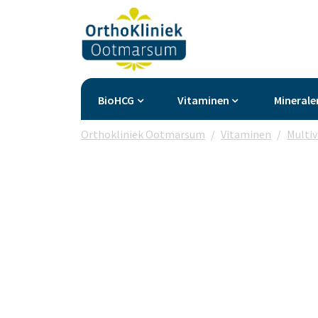
BioHCG
Vitaminen
Minerale
Orthokliniek Ootmarsum
Vitaminen
Multi