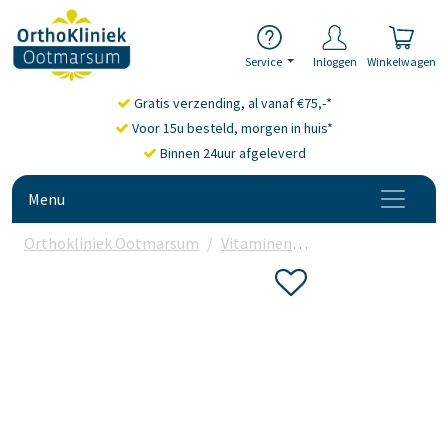
Service
Inloggen
Winkelwagen
Gratis verzending, al vanaf €75,-*
Voor 15u besteld, morgen in huis*
Binnen 24uur afgeleverd
Menu
Orthokliniek Ootmarsum
Vitaminen
Multivitamine
Bo