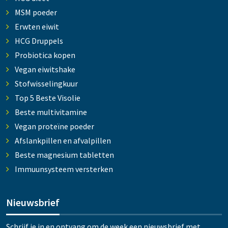
MSM poeder
Erwten eiwit
HCG Druppels
Probiotica kopen
Vegan eiwitshake
Stofwisselingkuur
Top 5 Beste Visolie
Beste multivitamine
Vegan proteïne poeder
Afslankpillen en afvalpillen
Beste magnesium tabletten
Immuunsysteem versterken
Nieuwsbrief
Schrijf je in en ontvang om de week een nieuwsbrief met