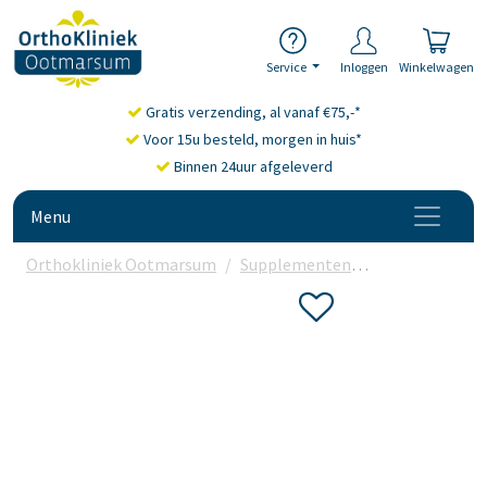
Service
Inloggen
Winkelwagen
Gratis verzending, al vanaf €75,-*
Voor 15u besteld, morgen in huis*
Binnen 24uur afgeleverd
Menu
Orthokliniek Ootmarsum
Supplementen
Enzymen
Sp