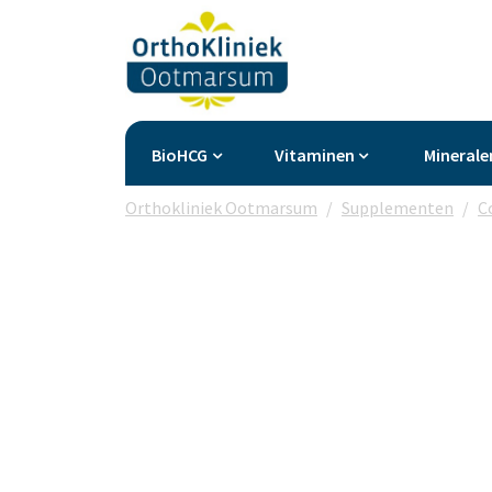
BioHCG
Vitaminen
Minerale
Orthokliniek Ootmarsum
Supplementen
C