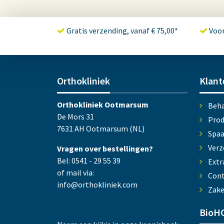
Gratis verzending, vanaf € 75,00*
Voor
Orthokliniek
Klant
Orthokliniek Ootmarsum
Beha
De Mors 31
Prod
7631 AH Ootmarsum (NL)
Spa
Verz
Vragen over bestellingen?
Bel: 0541 - 29 55 39
Extr
of mail via:
Cont
info@orthokliniek.com
Zake
BioHC