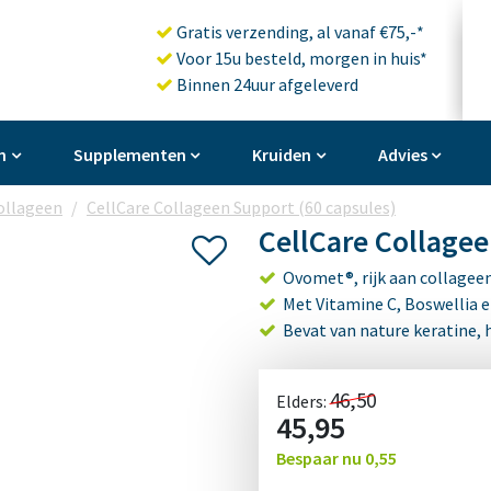
Gratis verzending, al vanaf €75,-*
Voor 15u besteld, morgen in huis*
Binnen 24uur afgeleverd
n
Supplementen
Kruiden
Advies
ollageen
CellCare Collageen Support (60 capsules)
CellCare Collagee
Ovomet®, rijk aan collageen
Met Vitamine C, Boswellia
Bevat van nature keratine,
46,50
Elders:
45,95
Bespaar nu
0,55