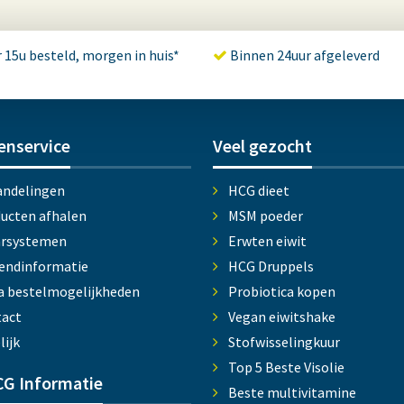
 15u besteld, morgen in huis*
Binnen 24uur afgeleverd
enservice
Veel gezocht
ndelingen
HCG dieet
ucten afhalen
MSM poeder
arsystemen
Erwten eiwit
endinformatie
HCG Druppels
a bestelmogelijkheden
Probiotica kopen
act
Vegan eiwitshake
lijk
Stofwisselingkuur
Top 5 Beste Visolie
G Informatie
Beste multivitamine