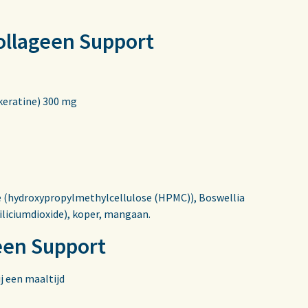
ollageen Support
 keratine) 300 mg
e (hydroxypropylmethylcellulose (HPMC)), Boswellia
siliciumdioxide), koper, mangaan.
een Support
j een maaltijd