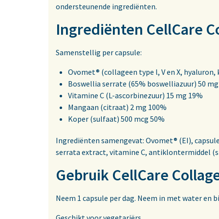
ondersteunende ingrediënten.
Ingrediënten CellCare C
Samenstellig per capsule:
Ovomet® (collageen type l, V en X, hyaluron,
Boswellia serrate (65% boswelliazuur) 50 mg
Vitamine C (L-ascorbinezuur) 15 mg 19%
Mangaan (citraat) 2 mg 100%
Koper (sulfaat) 500 mcg 50%
Ingrediënten samengevat: Ovomet® (EI), capsul
serrata extract, vitamine C, antiklontermiddel (
Gebruik CellCare Collag
Neem 1 capsule per dag. Neem in met water en bi
Geschikt voor vegetariërs