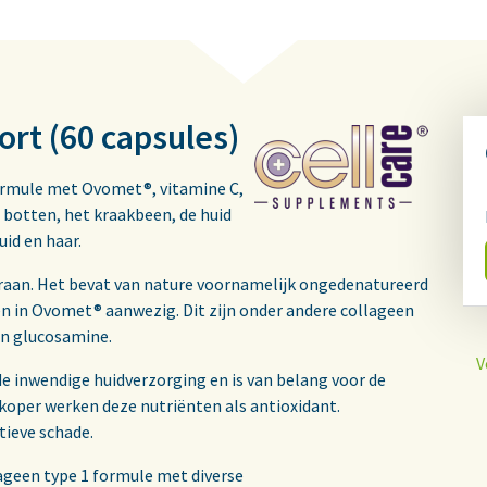
rt (60 capsules)
formule met Ovomet®, vitamine C,
botten, het kraakbeen, de huid
id en haar.
aan. Het bevat van nature voornamelijk ongedenatureerd
fen in Ovomet® aanwezig. Dit zijn onder andere collageen
 en glucosamine.
V
de inwendige huidverzorging en is van belang voor de
oper werken deze nutriënten als antioxidant.
tieve schade.
ageen type 1 formule met diverse