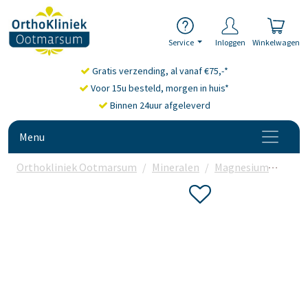
Service
Inloggen
Winkelwagen
Gratis verzending, al vanaf €75,-*
Voor 15u besteld, morgen in huis*
Binnen 24uur afgeleverd
Menu
Orthokliniek Ootmarsum
Mineralen
Magnesium
Kala