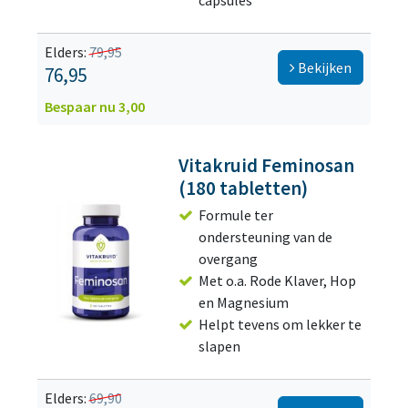
capsules
Elders:
79,95
Bekijken
76,95
Bespaar nu 3,00
Vitakruid Feminosan
(180 tabletten)
Formule ter
ondersteuning van de
overgang
Met o.a. Rode Klaver, Hop
en Magnesium
Helpt tevens om lekker te
slapen
Elders:
69,90