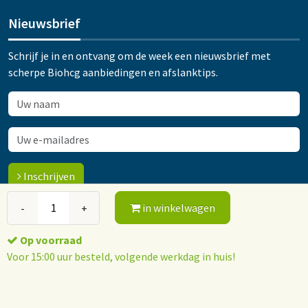
Nieuwsbrief
Schrijf je in en ontvang om de week een nieuwsbrief met
scherpe Biohcg aanbiedingen en afslanktips.
Inschrijven
in winkelwagen
-
+
© 2015-2026 Orthokliniek Ootmarsum
Op voorraad
Algemene voorwaarden
Privacy policy
Voor 15:00 uur besteld, volgende werkdag in huis!
Webshop software: ForShops