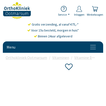
Service
Inloggen
Winkelwagen
Gratis verzending, al vanaf €75,-*
Voor 15u besteld, morgen in huis*
Binnen 24uur afgeleverd
Menu
Orthokliniek Ootmarsum
Vitaminen
Vitamine E
Jacob