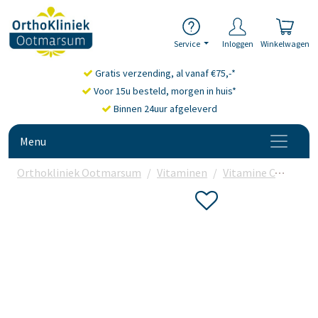
Service
Inloggen
Winkelwagen
Gratis verzending, al vanaf €75,-*
Voor 15u besteld, morgen in huis*
Binnen 24uur afgeleverd
Menu
Orthokliniek Ootmarsum
Vitaminen
Vitamine C
Nutra