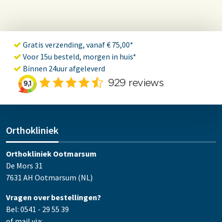
Gratis verzending, vanaf € 75,00*
Voor 15u besteld, morgen in huis*
Binnen 24uur afgeleverd
Orthokliniek
Orthokliniek Ootmarsum
De Mors 31
7631 AH Ootmarsum (NL)
Vragen over bestellingen?
Bel: 0541 - 29 55 39
of mail via: