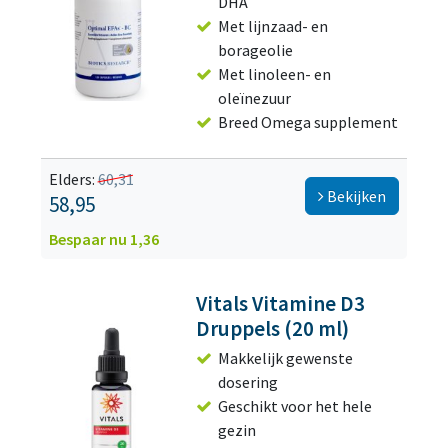
DHA
Met lijnzaad- en
borageolie
Met linoleen- en
oleïnezuur
Breed Omega supplement
Elders:
60,31
Bekijken
58,95
Bespaar nu 1,36
Vitals Vitamine D3
Druppels (20 ml)
Makkelijk gewenste
dosering
Geschikt voor het hele
gezin