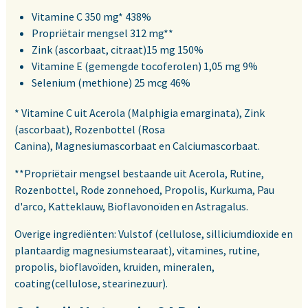
Vitamine C 350 mg* 438%
Propriëtair mengsel 312 mg**
Zink (ascorbaat, citraat)15 mg 150%
Vitamine E (gemengde tocoferolen) 1,05 mg 9%
Selenium (methione) 25 mcg 46%
* Vitamine C uit Acerola (Malphigia emarginata), Zink
(ascorbaat), Rozenbottel (Rosa
Canina), Magnesiumascorbaat en Calciumascorbaat.
**Propriëtair mengsel bestaande uit Acerola, Rutine,
Rozenbottel, Rode zonnehoed, Propolis, Kurkuma, Pau
d'arco, Katteklauw, Bioflavonoïden en Astragalus.
Overige ingrediënten: Vulstof (cellulose, silliciumdioxide en
plantaardig magnesiumstearaat), vitamines, rutine,
propolis, bioflavoïden, kruiden, mineralen,
coating(cellulose, stearinezuur).