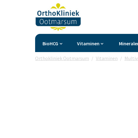
BioHCG
Vitaminen
Minerale
Orthokliniek Ootmarsum
Vitaminen
Multi