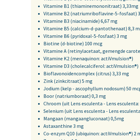
Vitamine B1 (thiaminemononitraat) 3,33mg
Vitamine B2 (natriumriboflavine-5-fosfaat) 
Vitamine B3 (niacinamide) 6,67 mg
Vitamine B5 (calcium-d-pantothenaat) 8,3 
Vitamine B6 (pyridoxal-5-fosfaat) 3 mg
Biotine (d-biotine) 100 mcg
Vitamine A (retinylacetaat, gemengde carot
Vitamine K2 (menaquinon: actiVmulsion®)
Vitamine D3 (cholecalciferol: actiVmulsion®)
Bioflavonoïdencomplex (citrus) 3,33 mg
Zink (zinkcitraat) 5 mg
Jodium (kelp - ascophyllum nodosum) 50 mc
Boor (natriumboraat) 0,3 mg
Chroom (uit Lens esculenta - Lens esculenta:
Selenium (uit Lens esculenta - Lens esculent
Mangaan (mangaangluconaat) 0,5mg
Astaxanthine 3 mg
Co-enzym Q10 (ubiquinon: actiVmulsion®) 2 