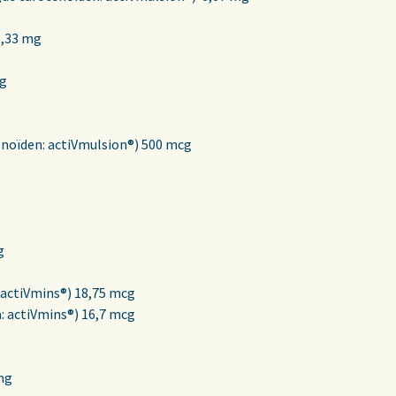
3,33 mg
mg
enoïden: actiVmulsion®) 500 mcg
g
 actiVmins®) 18,75 mcg
a: actiVmins®) 16,7 mcg
mg