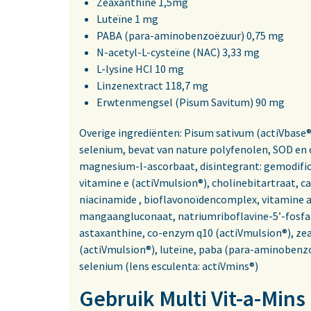
Zeaxanthine 1,5mg
Luteïne 1 mg
PABA (para-aminobenzoëzuur) 0,75 mg
N-acetyl-L-cysteïne (NAC) 3,33 mg
L-lysine HCI 10 mg
Linzenextract 118,7 mg
Erwtenmengsel (Pisum Savitum) 90 mg
Overige ingrediënten: Pisum sativum (actiVbase®
selenium, bevat van nature polyfenolen, SOD en c
magnesium-l-ascorbaat, disintegrant: gemodific
vitamine e (actiVmulsion®), cholinebitartraat, c
niacinamide , bioflavonoïdencomplex, vitamine a 
mangaangluconaat, natriumriboflavine-5’-fosfaa
astaxanthine, co-enzym q10 (actiVmulsion®), zea
(actiVmulsion®), luteïne, paba (para-aminobenzo
selenium (lens esculenta: actiVmins®)
Gebruik Multi Vit-a-Mins