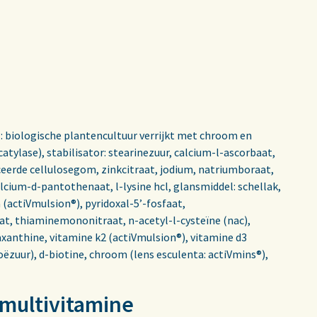
: biologische plantencultuur verrijkt met chroom en
atylase), stabilisator: stearinezuur, calcium-l-ascorbaat,
eerde cellulosegom, zinkcitraat, jodium, natriumboraat,
alcium-d-pantothenaat, l-lysine hcl, glansmiddel: schellak,
(actiVmulsion®), pyridoxal-5’-fosfaat,
t, thiaminemononitraat, n-acetyl-l-cysteïne (nac),
xanthine, vitamine k2 (actiVmulsion®), vitamine d3
ëzuur), d-biotine, chroom (lens esculenta: actiVmins®),
 multivitamine