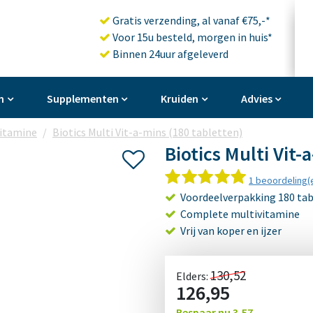
Gratis verzending, al vanaf €75,-*
Voor 15u besteld, morgen in huis*
Binnen 24uur afgeleverd
n
Supplementen
Kruiden
Advies
vitamine
Biotics Multi Vit-a-mins (180 tabletten)
Biotics Multi Vit-
1 beoordeling(
Voordeelverpakking 180 ta
Complete multivitamine
Vrij van koper en ijzer
130,52
Elders:
126,95
Bespaar nu
3,57