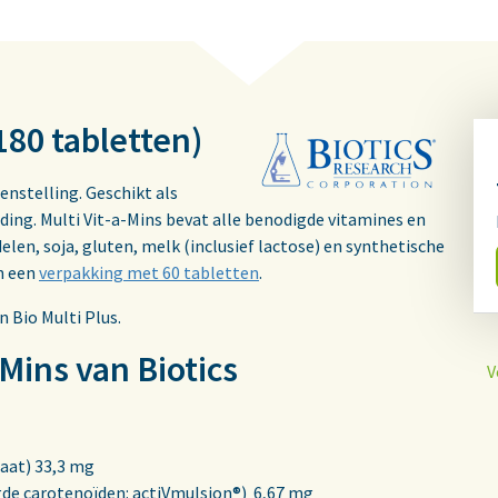
(180 tabletten)
nstelling. Geschikt als
eding. Multi Vit-a-Mins bevat alle benodigde vitamines en
elen, soja, gluten, melk (inclusief lactose) en synthetische
in een
verpakking met 60 tabletten
.
n Bio Multi Plus.
-Mins van Biotics
V
aat) 33,3 mg
gde carotenoïden: actiVmulsion®) 6,67 mg