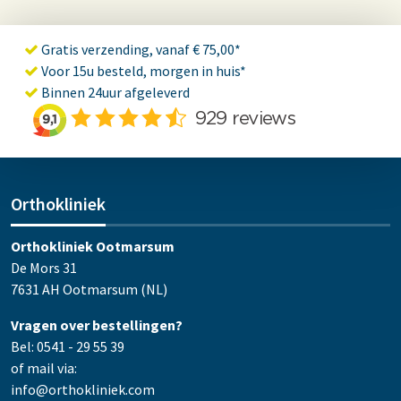
Gratis verzending, vanaf € 75,00*
Voor 15u besteld, morgen in huis*
Binnen 24uur afgeleverd
Orthokliniek
Orthokliniek Ootmarsum
De Mors 31
7631 AH Ootmarsum (NL)
Vragen over bestellingen?
Bel: 0541 - 29 55 39
of mail via:
info@orthokliniek.com