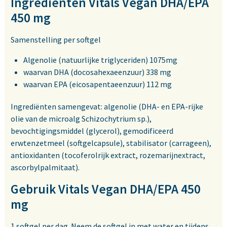
Ingrediënten Vitals Vegan DHA/EPA
450 mg
Samenstelling per softgel
Algenolie (natuurlijke triglyceriden) 1075mg
waarvan DHA (docosahexaeenzuur) 338 mg
waarvan EPA (eicosapentaeenzuur) 112 mg
Ingrediënten samengevat: algenolie (DHA- en EPA-rijke
olie van de microalg Schizochytrium sp.),
bevochtigingsmiddel (glycerol), gemodificeerd
erwtenzetmeel (softgelcapsule), stabilisator (carrageen),
antioxidanten (tocoferolrijk extract, rozemarijnextract,
ascorbylpalmitaat).
Gebruik Vitals Vegan DHA/EPA 450
mg
1 softgel per dag. Neem de softgel in met water en tijdens