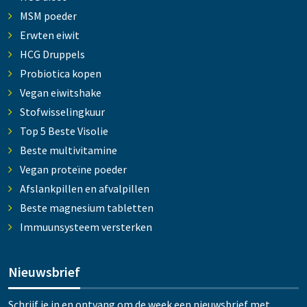
MSM poeder
Erwten eiwit
HCG Druppels
Probiotica kopen
Vegan eiwitshake
Stofwisselingkuur
Top 5 Beste Visolie
Beste multivitamine
Vegan proteïne poeder
Afslankpillen en afvalpillen
Beste magnesium tabletten
Immuunsysteem versterken
Nieuwsbrief
Schrijf je in en ontvang om de week een nieuwsbrief met