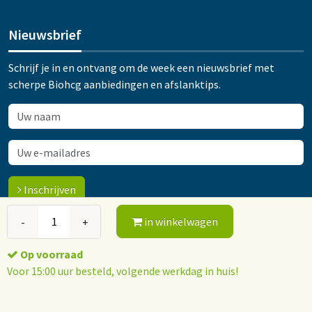
Nieuwsbrief
Schrijf je in en ontvang om de week een nieuwsbrief met
scherpe Biohcg aanbiedingen en afslanktips.
Inschrijven
in winkelwagen
-
+
© 2015-2026 Orthokliniek Ootmarsum
Op voorraad
Algemene voorwaarden
Privacy policy
Voor 15:00 uur besteld, volgende werkdag in huis!
Webshop software: ForShops