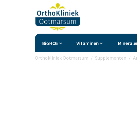
BioHCG
Vitaminen
Minerale
Orthokliniek Ootmarsum
Supplementen
A