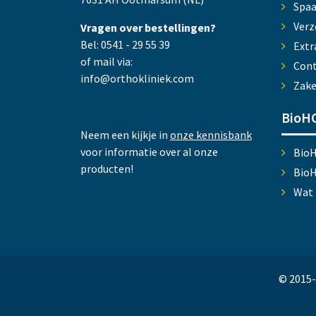
Spa
Verz
Vragen over bestellingen?
Bel: 0541 - 29 55 39
Extr
of mail via:
Cont
info@orthokliniek.com
Zake
BioHC
Neem een kijkje in
onze kennisbank
voor informatie over al onze
Bio
producten!
Bio
Wat 
© 2015