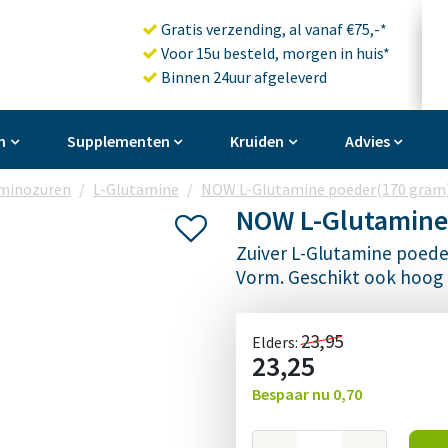
Gratis verzending, al vanaf €75,-*
Voor 15u besteld, morgen in huis*
Binnen 24uur afgeleverd
n
Supplementen
Kruiden
Advies
minozuren
L-Glutamine
NOW L-Glutamine poeder(170 gram
NOW L-Glutamine
Zuiver L-Glutamine poeder
Vorm. Geschikt ook hoog 
23,95
Elders:
23,25
Bespaar nu
0,70