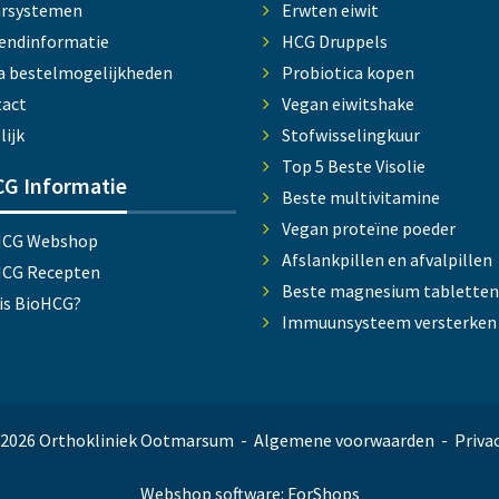
arsystemen
Erwten eiwit
endinformatie
HCG Druppels
a bestelmogelijkheden
Probiotica kopen
act
Vegan eiwitshake
lijk
Stofwisselingkuur
Top 5 Beste Visolie
G Informatie
Beste multivitamine
Vegan proteïne poeder
HCG Webshop
Afslankpillen en afvalpillen
HCG Recepten
Beste magnesium tabletten
is BioHCG?
Immuunsysteem versterken
-2026 Orthokliniek Ootmarsum
Algemene voorwaarden
Privac
Webshop software: ForShops