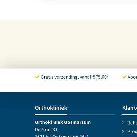
Gratis verzending, vanaf € 75,00*
Voor
Orthokliniek
Klant
Orthokliniek Ootmarsum
Beha
De Mors 31
Prod
7631 AH Ootmarsum (NL)