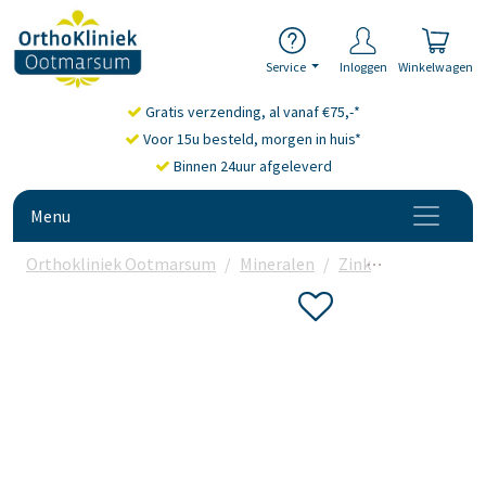
Service
Inloggen
Winkelwagen
Gratis verzending, al vanaf €75,-*
Voor 15u besteld, morgen in huis*
Binnen 24uur afgeleverd
Menu
Orthokliniek Ootmarsum
Mineralen
Zink
Biotics Zn-