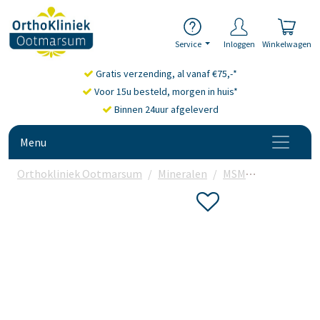
Service
Inloggen
Winkelwagen
Gratis verzending, al vanaf €75,-*
Voor 15u besteld, morgen in huis*
Binnen 24uur afgeleverd
Menu
Orthokliniek Ootmarsum
Mineralen
MSM
Vitals MSM 