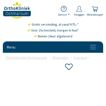
Service
Inloggen
Winkelwagen
Gratis verzending, al vanaf €75,-*
Voor 15u besteld, morgen in huis*
Binnen 24uur afgeleverd
Menu
Orthokliniek Ootmarsum
Mineralen
Calcium
Vitakrui