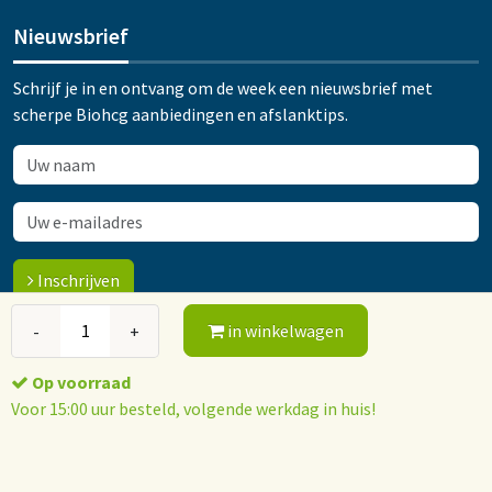
Nieuwsbrief
Schrijf je in en ontvang om de week een nieuwsbrief met
scherpe Biohcg aanbiedingen en afslanktips.
Inschrijven
in winkelwagen
-
+
© 2015-2026 Orthokliniek Ootmarsum
Op voorraad
Algemene voorwaarden
Privacy policy
Voor 15:00 uur besteld, volgende werkdag in huis!
Webshop software: ForShops