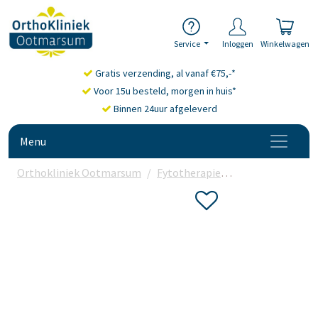
Service
Inloggen
Winkelwagen
Gratis verzending, al vanaf €75,-*
Voor 15u besteld, morgen in huis*
Binnen 24uur afgeleverd
Menu
Orthokliniek Ootmarsum
Fytotherapie
Mariadistel
Vi