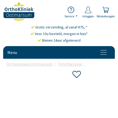
Service
Inloggen
Winkelwagen
Gratis verzending, al vanaf €75,-*
Voor 15u besteld, morgen in huis*
Binnen 24uur afgeleverd
Menu
Orthokliniek Ootmarsum
Fytotherapie
Mariadistel
Or