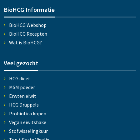
BioHCG Informatie
BioHCG Webshop
BioHCG Recepten
Wat is BioHCG?
Veel gezocht
HCG dieet
MSM poeder
Erwten eiwit
HCG Druppels
Probiotica kopen
Vegan eiwitshake
Stofwisselingkuur
Top 5 Beste Visolie