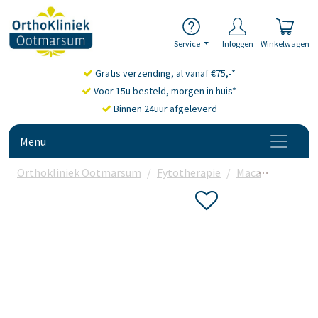
Service
Inloggen
Winkelwagen
Gratis verzending, al vanaf €75,-*
Voor 15u besteld, morgen in huis*
Binnen 24uur afgeleverd
Menu
Orthokliniek Ootmarsum
Fytotherapie
Maca
Vitakrui