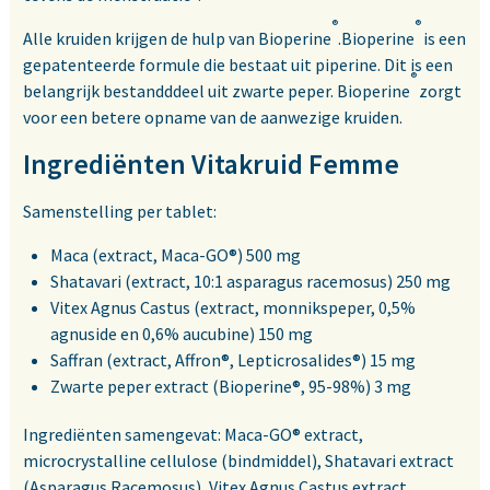
®
®
Alle kruiden krijgen de hulp van Bioperine
.Bioperine
is een
gepatenteerde formule die bestaat uit piperine. Dit is een
®
belangrijk bestandddeel uit zwarte peper. Bioperine
zorgt
voor een betere opname van de aanwezige kruiden.
Ingrediënten Vitakruid Femme
Samenstelling per tablet:
Maca (extract, Maca-GO®) 500 mg
Shatavari (extract, 10:1 asparagus racemosus) 250 mg
Vitex Agnus Castus (extract, monnikspeper, 0,5%
agnuside en 0,6% aucubine) 150 mg
Saffran (extract, Affron®, Lepticrosalides®) 15 mg
Zwarte peper extract (Bioperine®, 95-98%) 3 mg
Ingrediënten samengevat: Maca-GO® extract,
microcrystalline cellulose (bindmiddel), Shatavari extract
(Asparagus Racemosus), Vitex Agnus Castus extract