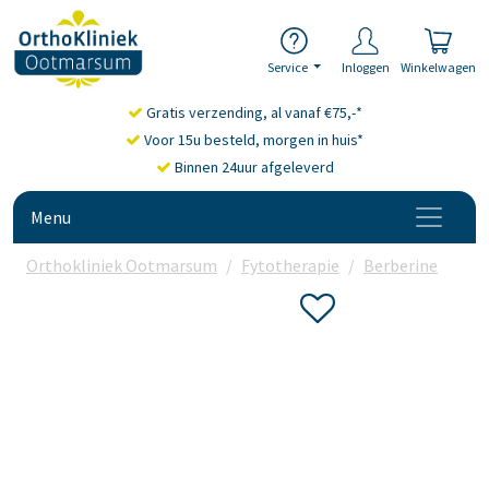
Service
Inloggen
Winkelwagen
Gratis verzending, al vanaf €75,-*
Voor 15u besteld, morgen in huis*
Binnen 24uur afgeleverd
Menu
Orthokliniek Ootmarsum
Fytotherapie
Berberine
Vit