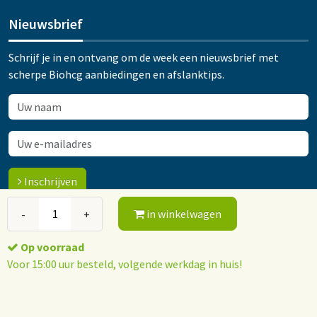
Nieuwsbrief
Schrijf je in en ontvang om de week een nieuwsbrief met
scherpe Biohcg aanbiedingen en afslanktips.
Inschrijven
in winkelwagen
-
+
© 2015-2026 Orthokliniek Ootmarsum
Op voorraad
Algemene voorwaarden
Privacy policy
Voor 15:00 uur besteld, volgende werkdag in huis!
Webshop software: ForShops