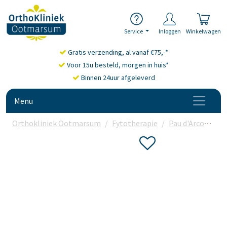
Service
Inloggen
Winkelwagen
Gratis verzending, al vanaf €75,-*
Voor 15u besteld, morgen in huis*
Binnen 24uur afgeleverd
Menu
Orthokliniek Ootmarsum
Fytotherapie
Pau d'Arco
NOW