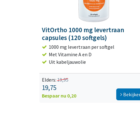
VitOrtho 1000 mg levertraan
capsules (120 softgels)
1000 mg levertraan per softgel
Met Vitamine A en D
Uit kabeljauwolie
Elders:
19,95
19,75
Bekijke
Bespaar nu 0,20