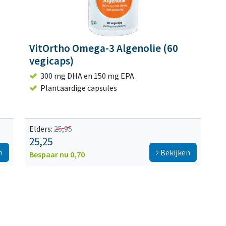
VitOrtho Omega-3 Algenolie (60
vegicaps)
300 mg DHA en 150 mg EPA
Plantaardige capsules
Elders:
25,95
25,25
n
Bekijken
Bespaar nu 0,70