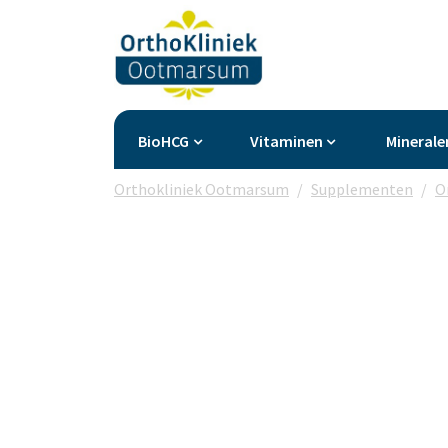
BioHCG
Vitaminen
Minerale
Orthokliniek Ootmarsum
Supplementen
O