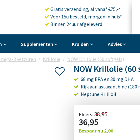
Gratis verzending, al vanaf €75,-*
Voor 15u besteld, morgen in huis*
Binnen 24uur afgeleverd
n
Supplementen
Kruiden
Advies
mega-3 vetzuren
Krillolie
NOW Krillolie (60 softgels)
NOW Krillolie (60 
68 mg EPA en 30 mg DHA
Rijk aan astaxanthine (180
Neptune Krill oil
38,95
Elders:
36,95
Bespaar nu
2,00