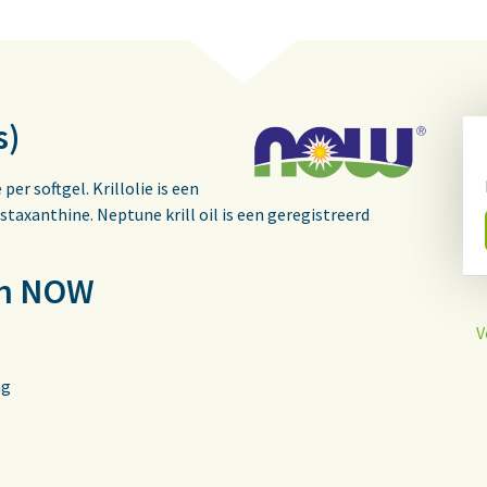
s)
er softgel. Krillolie is een
 astaxanthine. Neptune krill oil is een geregistreerd
van NOW
V
mg