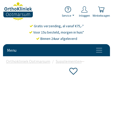
Service
Inloggen
Winkelwagen
Gratis verzending, al vanaf €75,-*
Voor 15u besteld, morgen in huis*
Binnen 24uur afgeleverd
Menu
Orthokliniek Ootmarsum
Supplementen
Collageen
B