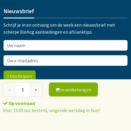
Nieuwsbrief
Schrijf je in en ontvang om de week een nieuwsbrief met
scherpe Biohcg aanbiedingen en afslanktips.
Inschrijven
in winkelwagen
-
+
© 2015-2026 Orthokliniek Ootmarsum
Op voorraad
Algemene voorwaarden
Privacy policy
Voor 15:00 uur besteld, volgende werkdag in huis!
Webshop software: ForShops