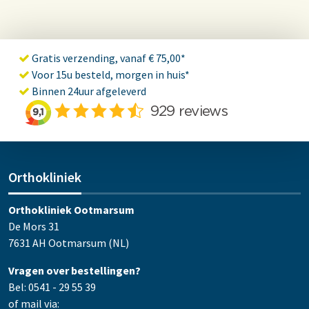
Gratis verzending, vanaf € 75,00*
Voor 15u besteld, morgen in huis*
Binnen 24uur afgeleverd
Orthokliniek
Orthokliniek Ootmarsum
De Mors 31
7631 AH Ootmarsum (NL)
Vragen over bestellingen?
Bel: 0541 - 29 55 39
of mail via: