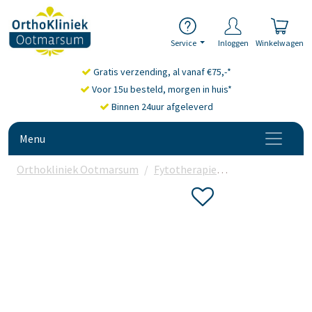
Service
Inloggen
Winkelwagen
Gratis verzending, al vanaf €75,-*
Voor 15u besteld, morgen in huis*
Binnen 24uur afgeleverd
Menu
Orthokliniek Ootmarsum
Fytotherapie
Zilverkaars
Bo